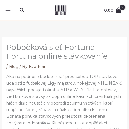
Skip
Search
to
0.00
content
Pobočková sieť Fortuna
Fortuna online stávkovanie
/
Blog
/ By
Kzadmin
Ako na podnose budete mať pred sebou TOP stávkové
udalosti z futbalovej Ligy majstrov, hokejovej NHL, NBA či
najväčších podujatí okruhu ATP a WTA. Platí to doteraz,
veď kurzové stávky sa popri online kasínach či virtuálnych
hrách držia neustále v popredí záujmu všetkých, ktorí
majú radi šport, zábavu a dávku adrenalínu k tomu.
Bohatá ponuka stávkových príležitostí okorenená
analýzami odborníkov. Prinášame ti totiž opäť akciu