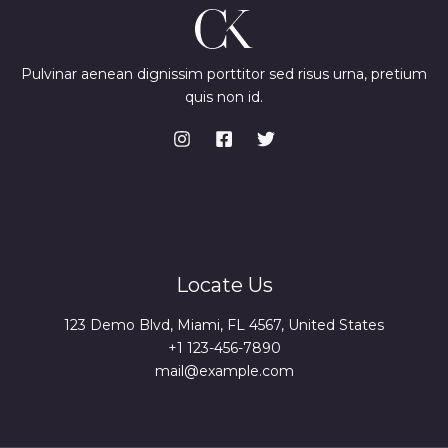
Pulvinar aenean dignissim porttitor sed risus urna, pretium
quis non id.
Locate Us
123 Demo Blvd, Miami, FL 4567, United States
+1 123-456-7890
mail@example.com