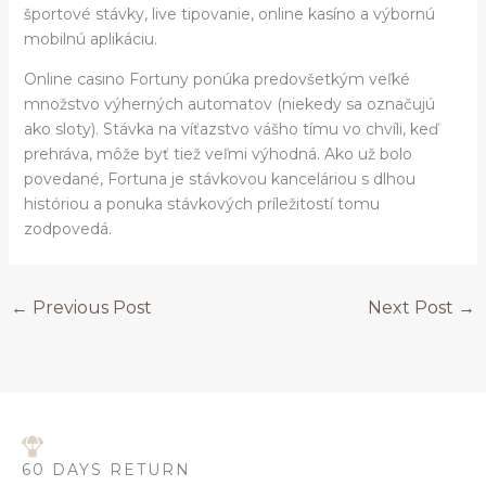
športové stávky, live tipovanie, online kasíno a výbornú
mobilnú aplikáciu.
Online casino Fortuny ponúka predovšetkým veľké
množstvo výherných automatov (niekedy sa označujú
ako sloty). Stávka na víťazstvo vášho tímu vo chvíli, keď
prehráva, môže byť tiež veľmi výhodná. Ako už bolo
povedané, Fortuna je stávkovou kanceláriou s dlhou
históriou a ponuka stávkových príležitostí tomu
zodpovedá.
←
Previous Post
Next Post
→
60 DAYS RETURN