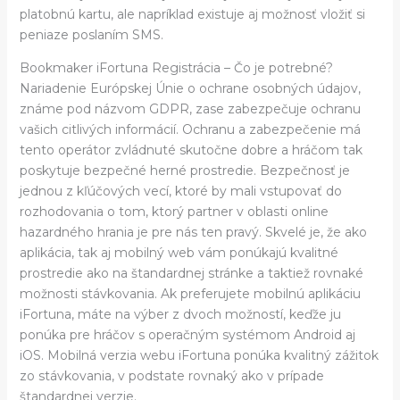
platobnú kartu, ale napríklad existuje aj možnosť vložiť si
peniaze poslaním SMS.
Bookmaker iFortuna Registrácia – Čo je potrebné?
Nariadenie Európskej Únie o ochrane osobných údajov,
známe pod názvom GDPR, zase zabezpečuje ochranu
vašich citlivých informácií. Ochranu a zabezpečenie má
tento operátor zvládnuté skutočne dobre a hráčom tak
poskytuje bezpečné herné prostredie. Bezpečnosť je
jednou z kľúčových vecí, ktoré by mali vstupovať do
rozhodovania o tom, ktorý partner v oblasti online
hazardného hrania je pre nás ten pravý. Skvelé je, že ako
aplikácia, tak aj mobilný web vám ponúkajú kvalitné
prostredie ako na štandardnej stránke a taktiež rovnaké
možnosti stávkovania. Ak preferujete mobilnú aplikáciu
iFortuna, máte na výber z dvoch možností, keďže ju
ponúka pre hráčov s operačným systémom Android aj
iOS. Mobilná verzia webu iFortuna ponúka kvalitný zážitok
zo stávkovania, v podstate rovnaký ako v prípade
štandardnej verzie.