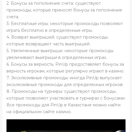
2. Бонусы за пополнение счета: существуют
промокоды, которые приносят бонусы за пополнение
счета.
3. Бесплатные игры: некоторые промокоды позволяют
играть бесплатно в определенные игры.
4. Возврат выигрышей: существуют промокоды,
которые возвращают часть выигрышей.
5. Увеличенные выигрыши: некоторые промокоды
увеличивают выигрыши в определенных играх.
6. Бонусы за верность: PinUp предоставляет бонусы за
верность игрокам, которые регулярно играют в казино.
7. Эксклюзивные промокоды: иногда PinUp выпускает
эксклюзивные промокоды для определенных игроков.
8. Промокоды на турниры: существуют промокоды,
которые позволяют участвовать в турнирах с бонусами.
Все промокоды для PinUp в Казахстане можно найти
на официальном сайте казино.