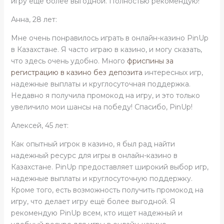
игру ещё более выгодной. Полностью рекомендую!
Анна, 28 лет:
Мне очень понравилось играть в онлайн-казино PinUp
в Казахстане. Я часто играю в казино, и могу сказать,
что здесь очень удобно. Много
фриспины за
регистрацию в казино без депозита
интересных игр,
надежные выплаты и круглосуточная поддержка.
Недавно я получила промокод на игру, и это только
увеличило мои шансы на победу! Спасибо, PinUp!
Алексей, 45 лет:
Как опытный игрок в казино, я был рад найти
надежный ресурс для игры в онлайн-казино в
Казахстане. PinUp предоставляет широкий выбор игр,
надежные выплаты и круглосуточную поддержку.
Кроме того, есть возможность получить промокод на
игру, что делает игру ещё более выгодной. Я
рекомендую PinUp всем, кто ищет надежный и