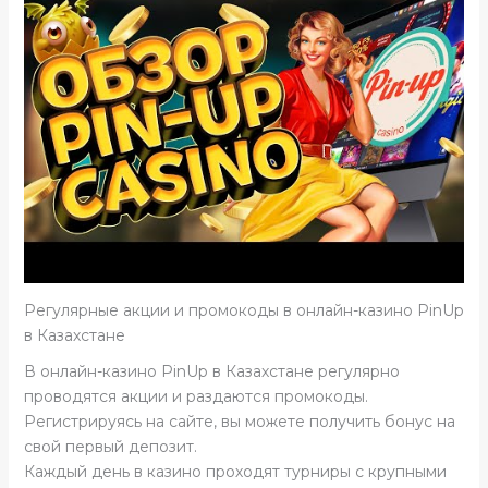
Регулярные акции и промокоды в онлайн-казино PinUp
в Казахстане
В онлайн-казино PinUp в Казахстане регулярно
проводятся акции и раздаются промокоды.
Регистрируясь на сайте, вы можете получить бонус на
свой первый депозит.
Каждый день в казино проходят турниры с крупными