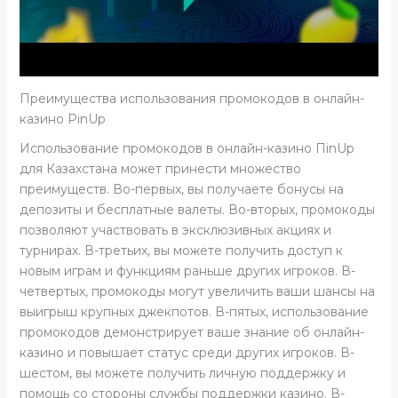
Преимущества использования промокодов в онлайн-
казино PinUp
Использование промокодов в онлайн-казино ПinUp
для Казахстана может принести множество
преимуществ. Во-первых, вы получаете бонусы на
депозиты и бесплатные валеты. Во-вторых, промокоды
позволяют участвовать в эксклюзивных акциях и
турнирах. В-третьих, вы можете получить доступ к
новым играм и функциям раньше других игроков. В-
четвертых, промокоды могут увеличить ваши шансы на
выигрыш крупных джекпотов. В-пятых, использование
промокодов демонстрирует ваше знание об онлайн-
казино и повышает статус среди других игроков. В-
шестом, вы можете получить личную поддержку и
помощь со стороны службы поддержки казино. В-