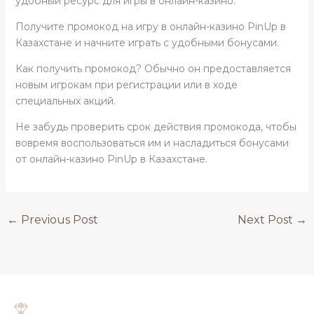
удобный ресурс для игры в онлайн-казино.
Получите промокод на игру в онлайн-казино PinUp в
Казахстане и начните играть с удобными бонусами.
Как получить промокод? Обычно он предоставляется
новым игрокам при регистрации или в ходе
специальных акций.
Не забудь проверить срок действия промокода, чтобы
вовремя воспользоваться им и насладиться бонусами
от онлайн-казино PinUp в Казахстане.
←
Previous Post
Next Post
→