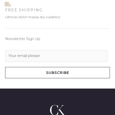
FREE SHIPPING
Ultrices dolor massa dui curabitur.
Newsletter Sign Up
E
m
a
i
SUBSCRIBE
l
*