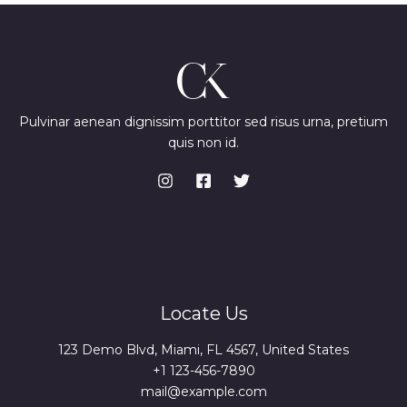
Pulvinar aenean dignissim porttitor sed risus urna, pretium
quis non id.
Locate Us
123 Demo Blvd, Miami, FL 4567, United States
+1 123-456-7890
mail@example.com