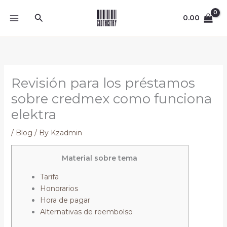
Skip
Search
to
0.00
content
Revisión para los préstamos
sobre credmex como funciona
elektra
/
Blog
/ By
Kzadmin
Material sobre tema
Tarifa
Honorarios
Hora de pagar
Alternativas de reembolso