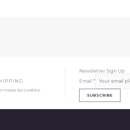
Newsletter Sign Up
HIPPING
Email
*
or massa dui curabitur.
SUBSCRIBE