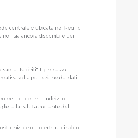
ede centrale è ubicata nel Regno
ne non sia ancora disponibile per
sante "Iscriviti". Il processo
rmativa sulla protezione dei dati
e nome e cognome, indirizzo
liere la valuta corrente del
ito iniziale o copertura di saldo