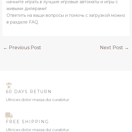
начните играть в лучшие игровые автоматы и игры с
живыми дилерами!
Ответить на ваши вопросы и помочь с загрузкой можно
в разделе FAQ.
←
Previous Post
Next Post
→
60 DAYS RETURN
Ultrices dolor massa dui curabitur.
FREE SHIPPING
Ultrices dolor massa dui curabitur.