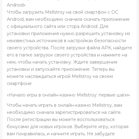
Android»
Чтобы загрузить Mellstroy на свой смартфон с ОС
Android, вам необходимо сначала скачать приложение
с официального сайта или стора Android. Для
установки приложения нужно разрешить установку из
неизвестных источников в настройках безопасности
своего устройства. После загрузки файла APK, найдите
его в папке загрузок своего устройства и нажмите на
нем, чтобы начать установку. Ждите завершения
установки и запускайте приложение. Теперь вы
можете наслаждаться игрой Mellstroy на своем
смартфоне.
«Начало игры в онлайн-казино Mellstroy: первые шаги»
Чтобы начать играть в онлайн-казино Mellstroy, вам
необходимо сначала зарегистрироваться на сайте.
После регистрации вы можете воспользоваться
бонусами для новых игроков. Выберите игру, которая
вам понравилась, и начните играть. Не забудьте