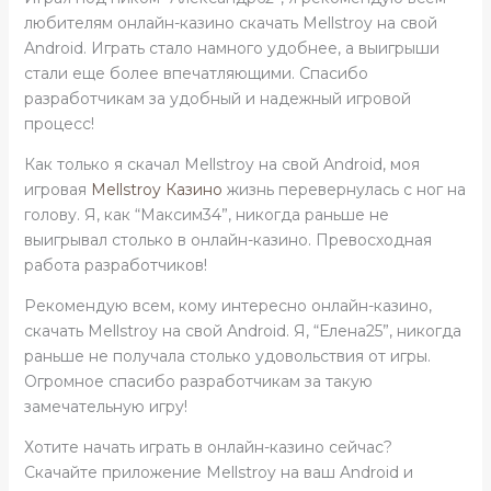
любителям онлайн-казино скачать Mellstroy на свой
Android. Играть стало намного удобнее, а выигрыши
стали еще более впечатляющими. Спасибо
разработчикам за удобный и надежный игровой
процесс!
Как только я скачал Mellstroy на свой Android, моя
игровая
Mellstroy Казино
жизнь перевернулась с ног на
голову. Я, как “Максим34”, никогда раньше не
выигрывал столько в онлайн-казино. Превосходная
работа разработчиков!
Рекомендую всем, кому интересно онлайн-казино,
скачать Mellstroy на свой Android. Я, “Елена25”, никогда
раньше не получала столько удовольствия от игры.
Огромное спасибо разработчикам за такую
замечательную игру!
Хотите начать играть в онлайн-казино сейчас?
Скачайте приложение Mellstroy на ваш Android и