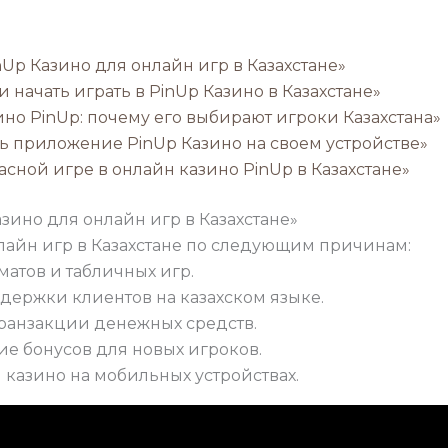
Up Казино для онлайн игр в Казахстане»
и начать играть в PinUp Казино в Казахстане»
но PinUp: почему его выбирают игроки Казахстана»
ть приложение PinUp Казино на своем устройстве»
сной игре в онлайн казино PinUp в Казахстане»
зино для онлайн игр в Казахстане»
лайн игр в Казахстане по следующим причинам:
матов и табличных игр.
держки клиентов на казахском языке.
ранзакции денежных средств.
е бонусов для новых игроков.
н казино на мобильных устройствах.