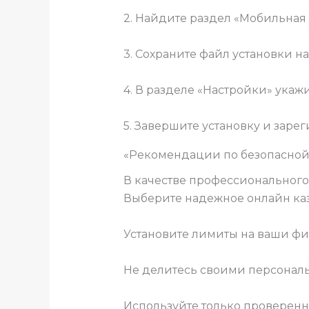
2. Найдите раздел «Мобильная
3. Сохраните файл установки на
4. В разделе «Настройки» укажи
5. Завершите установку и зарег
«Рекомендации по безопасной и
В качестве профессионального
Выберите надежное онлайн каз
Установите лимиты на ваши фи
Не делитесь своими персонал
Используйте только проверенн