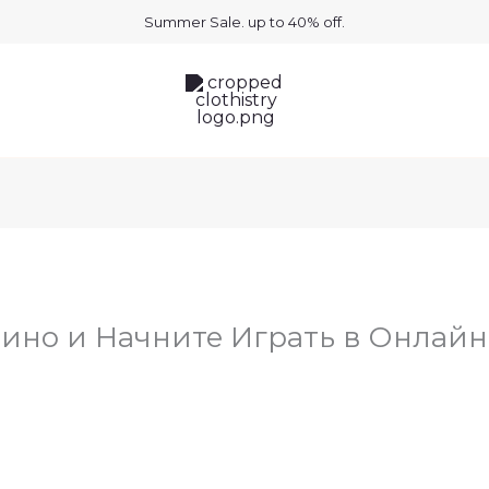
Summer Sale. up to 40% off.
зино и Начните Играть в Онлайн