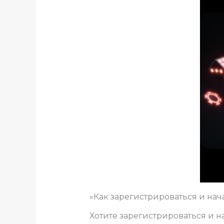
«Как зарегистрироваться и нача
Хотите зарегистрироваться и н