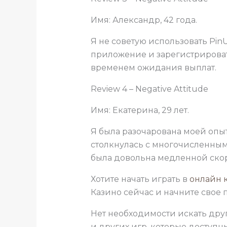
Имя: Александр, 42 года.
Я не советую использовать Pi
приложение и зарегистрироват
временем ожидания выплат.
Review 4 – Negative Attitude
Имя: Екатерина, 29 лет.
Я была разочарована моей опы
столкнулась с многочисленными
была довольна медленной скор
Хотите начать играть в
онлайн 
Казино сейчас и начните свое 
Нет необходимости искать дру
и других игр, которые доступн