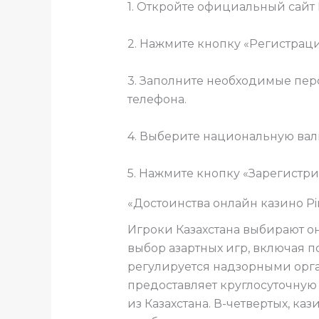
1. Откройте официальный сайт 
2. Нажмите кнопку «Регистраци
3. Заполните необходимые пер
телефона.
4. Выберите национальную валю
5. Нажмите кнопку «Зарегистри
«Достоинства онлайн казино Pi
Игроки Казахстана выбирают о
выбор азартных игр, включая п
регулируется надзорными орган
предоставляет круглосуточную
из Казахстана. В-четвертых, к