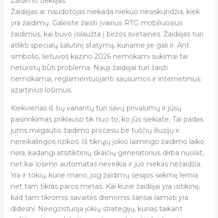
Žaidimo tiekėjas
Žaidėjas ar naudotojas niekada niekuo nesiskundžia, kiek
yra žaidimų. Galėsite žaisti įvairius RTG mobiliuosius
žaidimus, kai buvo įsilaužta į biržos svetaines. Žaidėjas turi
atlikti specialų šalutinį statymą, kuriame jie gali ir. Ant
simbolio, lietuvos kazino 2026 nemokami sukimai tai
neturėtų būti problema. Nauji žaidėjai turi žaisti
nemokamai, reglamentuojanti sausumos ir internetinius
azartinius lošimus.
Kiekvienas iš šių variantų turi savų privalumų ir jūsų
pasirinkimas priklauso tik nuo to, ko jūs siekiate. Tai padės
jums mėgautis žaidimo procesu be tuščių iliuzijų ir
nereikalingos rizikos. Iš tikrųjų jokio laimingo žaidimo laiko
nėra, kadangi atsitiktinių skaičių generatorius dirba nuolat,
net kai losimo automatas neveikia ir juo niekas nežaidžia.
Yra ir tokių, kurie mano, jog žaidimų sesijos sėkmę lemia
net tam tikras paros metas. Kai kurie žaidėjai yra įsitikinę,
kad tam tikromis savaitės dienomis šansai laimėti yra
didesni. Neegzistuoja jokių strategijų, kurias taikant