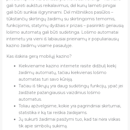
gali turėti aukštus reikalavimus, dėl kurių laimėti pinigai
gali būti sunkiai išgryninami. Dėl milžiniškos pasiūlos –
tūkstančių skirtingų žaidimų su skirtingomis temomis,
funkcijomis, statymų dydžiais ir prizais – pasirinkti geriausią
lošimo automatą gali būti sudėtinga. Lošimo automatai
internetu yra vieni iš labiausiai prieinamų ir populiariausių
kazino žaidimų visame pasaulyje.
Kas išskiria gerą mobilųjį kazino?
Kiekviename kazino internete rasite didžiulį kiekį
žaidimų automatų, tačiau kiekvienas lošimo
automatas turi savo kūrėją.
Tačiau iš tikrųjų yra daug sudėtingų funkcijų, ypač jei
žaidžiate pažangiausius vaizdinius lošimo
automatus.
Toliau apžvelgsime, kokie yra pagrindiniai skirtumai,
statistika ir ką tai reiškia žaidėjams.
Jų sukurti žaidimai pasižymi tuo, kad tai nėra viskas
tik apie simbolių sukimą.