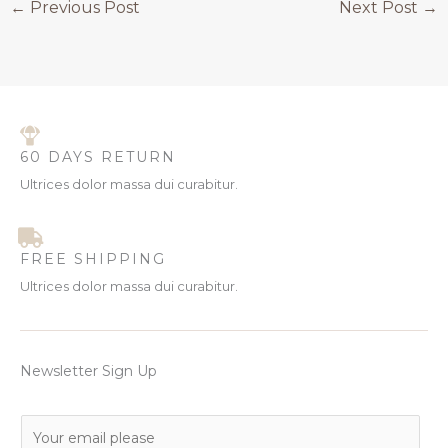
←
Previous Post
Next Post
→
60 DAYS RETURN
Ultrices dolor massa dui curabitur.
FREE SHIPPING
Ultrices dolor massa dui curabitur.
Newsletter Sign Up
E