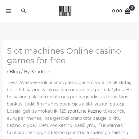
Skip
Search
to
0.00
content
Slot machines Online casino
games for free
/
Blog
/ By
Kzadmin
Tiesa, Wazbee siūlo ir kitas paslaugas – čia yra ne tik slotai,
bet ir kiti kazino žaidimai bei modernios sporto lažybos. Be
to, kazino palaiko mokėjimus per pagrindinius lietuviškus
bankus, todėl finansines operacijas atlikti yra itin patogu.
Lošėjai gali išsimokėti iki 125
sportuna kazino
tūkstančių
eurų per mėnesį, kas gerokai pranoksta daugelio kitų
kazino, o ypač Lietuvos kazino, pasiūlymų. Turėdamas
Curacao licenciją, šis kazino garantuoja sąžiningą žaidimų