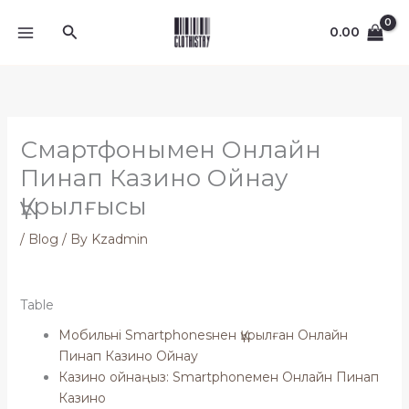
Skip
Search
to
0.00
content
Смартфонымен Онлайн
Пинап Казино Ойнау
Құрылғысы
/
Blog
/ By
Kzadmin
Table
Мобильні Smartphonesнен Құрылған Онлайн
Пинап Казино Ойнау
Казино ойнаңыз: Smartphoneмен Онлайн Пинап
Казино