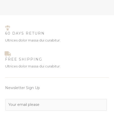
60 DAYS RETURN
Ultrices dolor massa dui curabitur.
FREE SHIPPING
Ultrices dolor massa dui curabitur.
Newsletter Sign Up
E
m
a