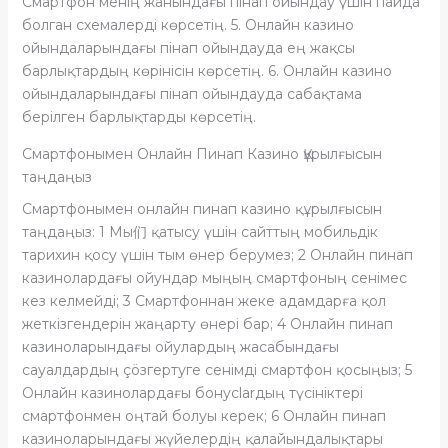
Смартфон менің жанындағы пінап ойындау үшін пайда
болган схемалерді көрсетің. 5. Онлайн казино
ойындаларындағы пінап ойындауда ең жақсы
барлықтардың көрінісін көрсетің. 6. Онлайн казино
ойындаларындағы пінап ойындауда сабақтама
берілген барлықтарды көрсетің.
Смартфонымен Онлайн Пинап Казино Құрылғысын
таңдаңыз
Смартфонымен онлайн пинап казино құрылғысын
таңдаңыз: 1 Мы们 қатысу үшін сайттың мобильдік
тарихин қосу үшін тым өнер берумез; 2 Онлайн пинап
казинолардағы ойундар мыңың смартфоның сенімес
кез келмейді; 3 Смартфоннан жеке адамдарға қол
жеткізгендерін жаңарту өнері бар; 4 Онлайн пинап
казиноларындағы ойулардың жасабындағы
сауалдардың çöзгертуге сенімді смартфон қосыңыз; 5
Онлайн казинолардағы бонусlarдың түсініктері
смартфонмен оңтай болуы керек; 6 Онлайн пинап
казиноларындағы жүйелердің қалайындалықтары