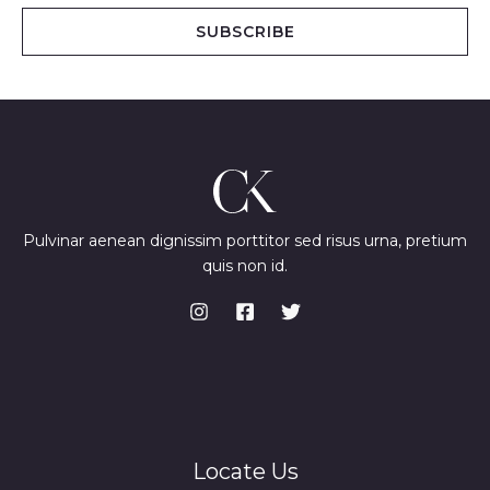
i
SUBSCRIBE
l
*
Pulvinar aenean dignissim porttitor sed risus urna, pretium
quis non id.
Locate Us