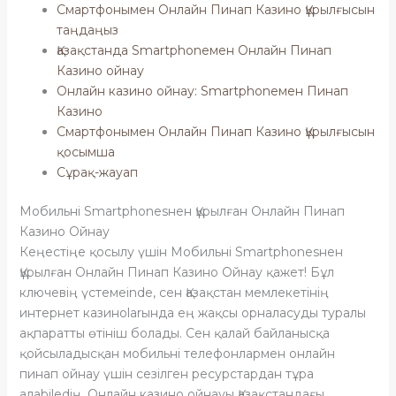
Смартфонымен Онлайн Пинап Казино Құрылғысын
таңдаңыз
Қазақстанда Smartphoneмен Онлайн Пинап
Казино ойнау
Онлайн казино ойнау: Smartphoneмен Пинап
Казино
Смартфонымен Онлайн Пинап Казино Құрылғысын
қосымша
Сұрақ-жауап
Мобильні Smartphonesнен Құрылған Онлайн Пинап
Казино Ойнау
Кеңестіңе қосылу үшін Мобильні Smartphonesнен
Құрылған Онлайн Пинап Казино Ойнау қажет! Бұл
ключевің үстемеinde, сен Қазақстан мемлекетінің
интернет казиноlarында ең жақсы орналасуды туралы
ақпаратты өтініш болады. Сен қалай байланысқа
қойсыладысқан мобильні телефонлармен онлайн
пинап ойнау үшін сезілген ресурстардан тұра
алabilediң. Онлайн казино ойнауы Қазақстандағы