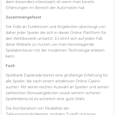
dann besonders interessant ist wenn man bereits
Erfahrungen im Bereich der Automaten hat.
Zusammengefasst
Die Fülle an Funktionen und Angeboten überzeugt von
daher jeder Spieler die sich in dieser Online Plattform für
den Wettbewerb umsetzt. Es lohnt sich auf jeden Fall,
diese Website zu nutzen, wo man hervorragende
Spielabenteuer mit der modernen Technologie erleben
kann.
Fazit
Spielbank Esplanade bietet eine großartige Erfahrung für
alle Spieler, die nach einem attraktiven Online-Casino
suchen. Mit seiner reichen Auswahl an Spielen und seinen
zahlreichen Bonusangeboten sowie seinem sicheren
Spielerlebnis ist es sicherlich eine gute Wahl.
Die Kombination von Flexibilität der
Zahlungsmöglichkeiten, mobilen Zugriff und einer