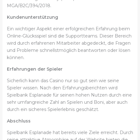
MGA/B2C/394/2018.
Kundenunterstützung
Ein wichtiger Aspekt einer erfolgreichen Erfahrung beim
Online-Glücksspiel sind die Supportteams. Dieser Bereich
wird durch erfahrenen Mitarbeiter abgedeckt, die Fragen
und Probleme schnellstmöglich beantworten oder lösen
können.
Erfahrungen der Spieler
Sicherlich kann das Casino nur so gut sein wie seine
Spieler wissen. Nach den Erfahrungsberichten wird
Spielbank Esplanade für seinen hohen Nutzen durch eine
sehr umfangreiche Zahl an Spielen und Boni, aber auch
durch ein sicheres Spielerlebnis geschätzt.
Abschluss
Spielbank Esplanade hat bereits viele Ziele erreicht. Durch
seine attraktive Atmosphäre auf der Website bieten die