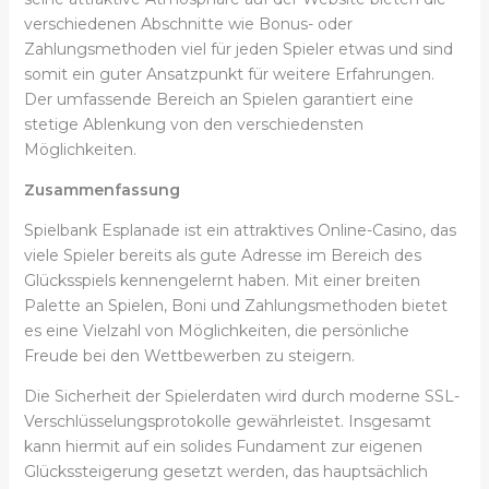
verschiedenen Abschnitte wie Bonus- oder
Zahlungsmethoden viel für jeden Spieler etwas und sind
somit ein guter Ansatzpunkt für weitere Erfahrungen.
Der umfassende Bereich an Spielen garantiert eine
stetige Ablenkung von den verschiedensten
Möglichkeiten.
Zusammenfassung
Spielbank Esplanade ist ein attraktives Online-Casino, das
viele Spieler bereits als gute Adresse im Bereich des
Glücksspiels kennengelernt haben. Mit einer breiten
Palette an Spielen, Boni und Zahlungsmethoden bietet
es eine Vielzahl von Möglichkeiten, die persönliche
Freude bei den Wettbewerben zu steigern.
Die Sicherheit der Spielerdaten wird durch moderne SSL-
Verschlüsselungsprotokolle gewährleistet. Insgesamt
kann hiermit auf ein solides Fundament zur eigenen
Glückssteigerung gesetzt werden, das hauptsächlich