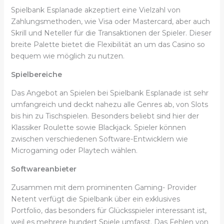
Spielbank Esplanade akzeptiert eine Vielzahl von
Zahlungsmethoden, wie Visa oder Mastercard, aber auch
Skrill und Neteller für die Transaktionen der Spieler. Dieser
breite Palette bietet die Flexibilität an um das Casino so
bequem wie möglich zu nutzen.
Spielbereiche
Das Angebot an Spielen bei Spielbank Esplanade ist sehr
umfangreich und deckt nahezu alle Genres ab, von Slots
bis hin zu Tischspielen. Besonders beliebt sind hier der
Klassiker Roulette sowie Blackjack. Spieler können
zwischen verschiedenen Software-Entwicklern wie
Microgaming oder Playtech wählen.
Softwareanbieter
Zusammen mit dem prominenten Gaming- Provider
Netent verfügt die Spielbank über ein exklusives
Portfolio, das besonders für Glücksspieler interessant ist,
weil es mehrere hundert Spiele umfasst. Das Fehlen von