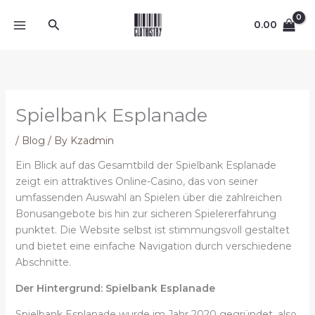
Skip
Search
to
0.00
content
Spielbank Esplanade
/
Blog
/ By
Kzadmin
Ein Blick auf das Gesamtbild der Spielbank Esplanade
zeigt ein attraktives Online-Casino, das von seiner
umfassenden Auswahl an Spielen über die zahlreichen
Bonusangebote bis hin zur sicheren Spielererfahrung
punktet. Die Website selbst ist stimmungsvoll gestaltet
und bietet eine einfache Navigation durch verschiedene
Abschnitte.
Der Hintergrund: Spielbank Esplanade
Spielbank Esplanade wurde im Jahr 2020 gegründet, also