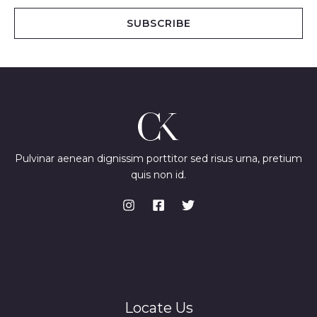
a
i
SUBSCRIBE
l
*
Pulvinar aenean dignissim porttitor sed risus urna, pretium
quis non id.
Locate Us