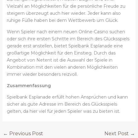
Vielzahl an Möglichkeiten für die persönliche Freude zu
steigern überzeugt auch hier wieder. Jeder kann also
ruhige Füße haben bei dem Wettbewerb um Glück.
Wenn Spieler nach einem neuen Online-Casino suchen
oder sich ihre ersten Schritte im Bereich des Glücksspiels
gerade erst anstellen, bietet Spielbank Esplanade eine
großartige Möglichkeit für den Einstieg. Durch das
Angebot von Netent ist die Auswahl der Spiele in
Kombination mit den vielen anderen Möglichkeiten
immer wieder besonders reizvoll.
Zusammenfassung
Spielbank Esplanade erfüllt hohen Ansprüchen und kann
sicher als gute Adresse im Bereich des Glücksspiels
gelten, da hier viel für jeden Spieler was zu bieten ist.
←
Previous Post
Next Post
→