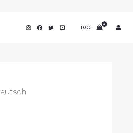
0.00
Deutsch