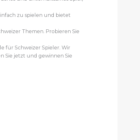
einfach zu spielen und bietet
chweizer Themen. Probieren Sie
e für Schweizer Spieler. Wir
n Sie jetzt und gewinnen Sie