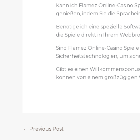
Kann ich Flamez Online-Casino Spi
genießen, indem Sie die Sprachei
Benötige ich eine spezielle Soft
die Spiele direkt in Ihrem Webbro
Sind Flamez Online-Casino Spiele
Sicherheitstechnologien, um sich
Gibt es einen Willkommensbonus f
können von einem großzügigen Wil
←
Previous Post