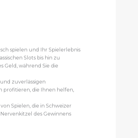
ch spielen und Ihr Spielerlebnis
ssischen Slots bis hin zu
s Geld, während Sie die
 und zuverlässigen
ofitieren, die Ihnen helfen,
 von Spielen, die in Schweizer
n Nervenkitzel des Gewinnens