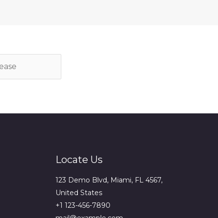
Locate Us
123 Demo Blvd, Miami, FL 4567,
United States
+1 123-456-7890
mail@example.com