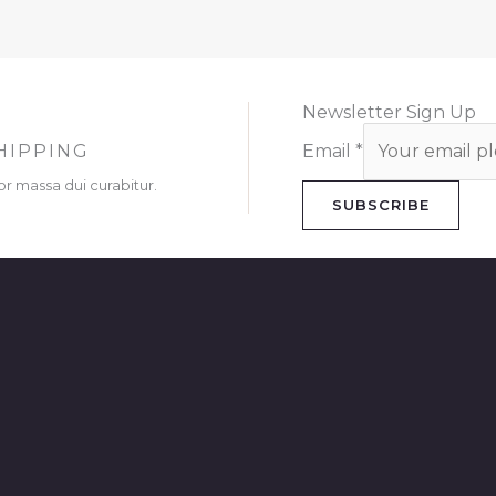
Newsletter Sign Up
HIPPING
Email
*
or massa dui curabitur.
SUBSCRIBE