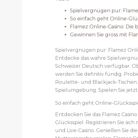
Spielvergnügen pur: Flame
So einfach geht Online-Glü
Flamez Online-Casino: Die b
Gewinnen Sie gross mit Fla
Spielvergnügen pur: Flamez Onli
Entdecke das wahre Spielvergnüge
Schweizer Deutsch verfügbar. Ob S
werden Sie definitiv fündig. Prob
Roulette- und Blackjack-Tischen.
Spielumgebung. Spielen Sie jetz
So einfach geht Online-Glücksspi
Entdecken Sie das Flamez Casino 
Glücksspiel: Registrieren Sie sich
und Live-Casino. Genießen Sie di