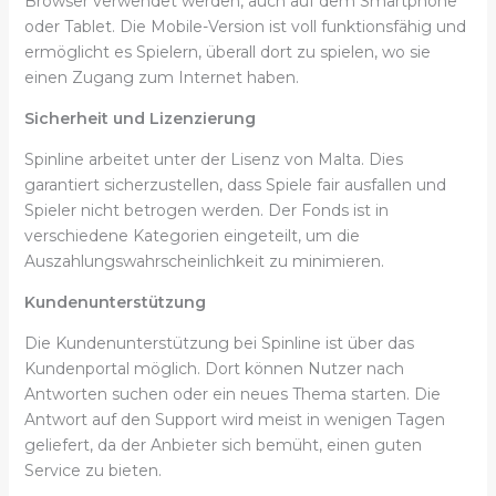
Browser verwendet werden, auch auf dem Smartphone
oder Tablet. Die Mobile-Version ist voll funktionsfähig und
ermöglicht es Spielern, überall dort zu spielen, wo sie
einen Zugang zum Internet haben.
Sicherheit und Lizenzierung
Spinline arbeitet unter der Lisenz von Malta. Dies
garantiert sicherzustellen, dass Spiele fair ausfallen und
Spieler nicht betrogen werden. Der Fonds ist in
verschiedene Kategorien eingeteilt, um die
Auszahlungswahrscheinlichkeit zu minimieren.
Kundenunterstützung
Die Kundenunterstützung bei Spinline ist über das
Kundenportal möglich. Dort können Nutzer nach
Antworten suchen oder ein neues Thema starten. Die
Antwort auf den Support wird meist in wenigen Tagen
geliefert, da der Anbieter sich bemüht, einen guten
Service zu bieten.