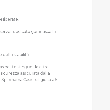
esiderate.
o server dedicato garantisce la
della stabilità.
sino si distingue da altre
e sicurezza assicurata dalla
 Spinmama Casino, il gioco a 5