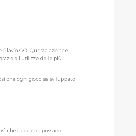
g e Play’n GO. Queste aziende
zie all’utilizzo delle più
osì che ogni gioco sia sviluppato
sì che i giocatori possano