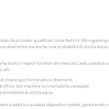
iluppati da provider qualificati come NetEnt, Microgamin
a divertente ma anche una probabilità di vincita equa gra
.
 ha scelto i migliori fornitori del mercato, assicurandosi c
 alti:
di creare giochi innovativi e divertenti.
i offrire slot machine con tematiche variegate.
 probabilità di vincita equa.
no si adatta a qualsiasi dispositivo mobile, garantendo co