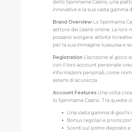
dello Spinmama Casino, una piatta
innovative e la sua vasta gamma di
Brand Overview
Lo Spinmama Cas
settore dei casinò online. La loro 
possano svolgere attività ricreat
per la sua immagine lussuosa e sofi
Registration
L’iscrizione al gioco
con il loro account personale cr
informazioni personali, come nome 
sistemi di sicurezza.
Account Features
Una volta crea
lo Spinmama Casino. Tra queste ci
Una vasta gamma di giochi di
Bonus regolari e promozioni 
Sconti sul primo deposito e