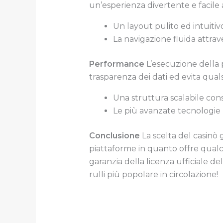
un’esperienza divertente e facile 
Un layout pulito ed intuitivo
La navigazione fluida attrav
Performance
L’esecuzione della p
trasparenza dei dati ed evita quals
Una struttura scalabile con
Le più avanzate tecnologie p
Conclusione
La scelta del casinò
piattaforme in quanto offre qualcosa
garanzia della licenza ufficiale d
rulli più popolare in circolazione!