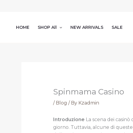
Skip
to
content
HOME
SHOP All
NEW ARRIVALS
SALE
Spinmama Casino
/
Blog
/ By
Kzadmin
Introduzione
La scena dei casinò
giorno. Tuttavia, alcune di queste n