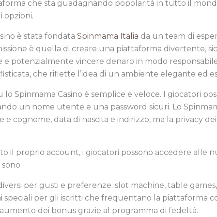
forma che sta guadagnando popolarità in tutto il mondo 
 opzioni.
ino è stata fondata
Spinmama Italia
da un team di espert
missione è quella di creare una piattaforma divertente, si
ive e potenzialmente vincere denaro in modo responsabile
sticata, che riflette l’idea di un ambiente elegante ed es
 su lo Spinmama Casino è semplice e veloce. I giocatori p
eando un nome utente e una password sicuri. Lo Spinmama
e cognome, data di nascita e indirizzo, ma la privacy dei 
to il proprio account, i giocatori possono accedere alle 
 sono:
versi per gusti e preferenze: slot machine, table games, 
speciali per gli iscritti che frequentano la piattaforma c
 aumento dei bonus grazie al programma di fedeltà.