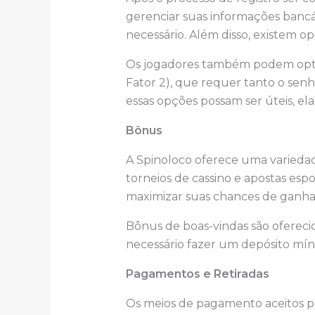
gerenciar suas informações bancár
necessário. Além disso, existem o
Os jogadores também podem optar
Fator 2), que requer tanto o sen
essas opções possam ser úteis, 
Bônus
A Spinoloco oferece uma varieda
torneios de cassino e apostas espo
maximizar suas chances de ganha
Bônus de boas-vindas são ofereci
necessário fazer um depósito mí
Pagamentos e Retiradas
Os meios de pagamento aceitos pel