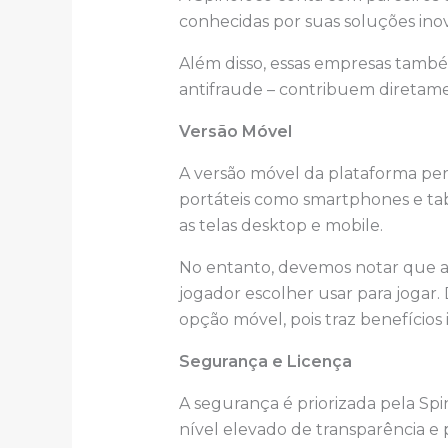
conhecidas por suas soluções inova
Além disso, essas empresas tamb
antifraude – contribuem diretamen
Versão Móvel
A versão móvel da plataforma perm
portáteis como smartphones e tabl
as telas desktop e mobile.
No entanto, devemos notar que 
jogador escolher usar para jogar.
opção móvel, pois traz benefícios
Segurança e Licença
A segurança é priorizada pela Sp
nível elevado de transparência e