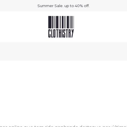
Summer Sale. up to 40% off.