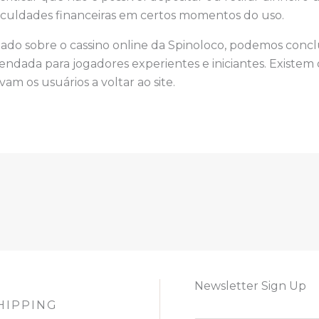
dificuldades financeiras em certos momentos do uso.
do sobre o cassino online da Spinoloco, podemos conclu
dada para jogadores experientes e iniciantes. Existem 
m os usuários a voltar ao site.
Newsletter Sign Up
HIPPING