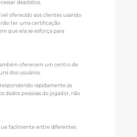
cessar depósitos.
el oferecido aos clientes usando
 não ter uma certificação
m que ela se esforça para
les também oferecem um centro de
ns dos usuários.
a, respondendo rapidamente às
 os dados pessoais do jogador, não
ue facilmente entre diferentes