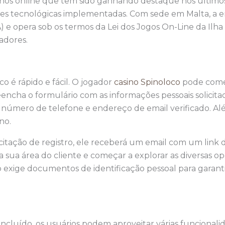
nos online que tem sido ganhando destaque nos últimos 
ções tecnológicas implementadas. Com sede em Malta, a e
 e opera sob os termos da Lei dos Jogos On-Line da Ilh
adores.
o é rápido e fácil. O jogador
casino Spinoloco
pode começa
eencha o formulário com as informações pessoais solicita
mero de telefone e endereço de email verificado. Além
no.
icitação de registro, ele receberá um email com um link 
a sua área do cliente e começar a explorar as diversas opç
 exige documentos de identificação pessoal para garant
oncluído, os usuários podem aproveitar várias funcional