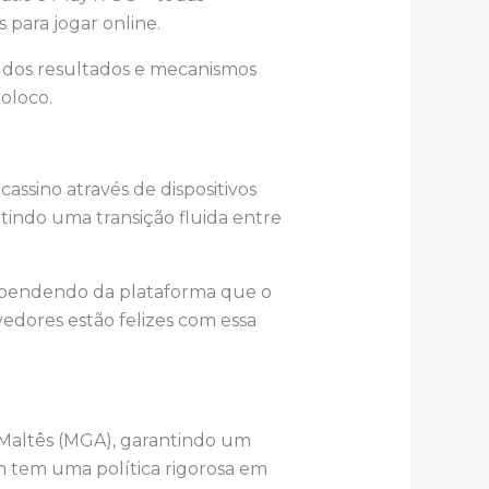
 para jogar online.
 dos resultados e mecanismos
oloco.
assino através de dispositivos
itindo uma transição fluida entre
ependendo da plataforma que o
edores estão felizes com essa
 Maltês (MGA), garantindo um
m tem uma política rigorosa em