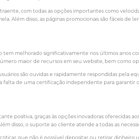
traente, com todas as opções importantes como velocid
nela. Além disso, as páginas promocionais são fáceis de ler
 tem melhorado significativamente nos últimos anos c
número maior de recursos em seu website, bem como op
usuários são ouvidas e rapidamente respondidas pela equ
 a falta de uma certificação independente para garanti
tante positiva, graças às opções inovadoras oferecidas ao
Além disso, o suporte ao cliente atende a todas as necess
iticar que não é possível depositar ou retirar dinheiro