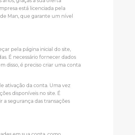
anos, graças a sua oferta
mpresa está licenciada pela
a de Man, que garante um nível
r pela página inicial do site,
das. É necessário fornecer dados
 disso, é preciso criar uma conta
de ativação da conta. Uma vez
ões disponíveis no site. É
ir a segurança das transações
idades em sua conta, como