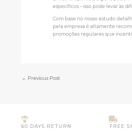
específicos – isso pode levar às 
Com base no nosso estudo detalha
pela empresa é altamente recomen
promoções regulares que incentiva
←
Previous Post
60 DAYS RETURN
FREE S