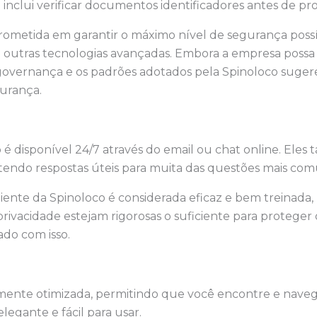
inclui verificar documentos identificadores antes de pro
ometida em garantir o máximo nível de segurança possív
 e outras tecnologias avançadas. Embora a empresa possa
governança e os padrões adotados pela Spinoloco sugere
gurança.
o é disponível 24/7 através do email ou chat online. E
endo respostas úteis para muita das questões mais comu
cliente da Spinoloco é considerada eficaz e bem treinad
privacidade estejam rigorosas o suficiente para proteger
do com isso.
amente otimizada, permitindo que você encontre e naveg
elegante e fácil para usar.