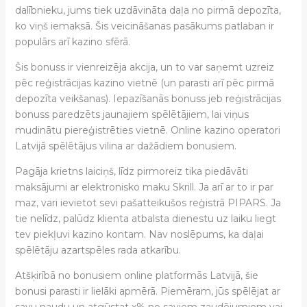
dalībnieku, jums tiek uzdāvināta daļa no pirmā depozīta,
ko viņš iemaksā. Šis veicināšanas pasākums patlaban ir
populārs arī kazino sfērā.
Šis bonuss ir vienreizēja akcija, un to var saņemt uzreiz
pēc reģistrācijas kazino vietnē (un parasti arī pēc pirmā
depozīta veikšanas). Iepazīšanās bonuss jeb reģistrācijas
bonuss paredzēts jaunajiem spēlētājiem, lai viņus
mudinātu piereģistrēties vietnē. Online kazino operatori
Latvijā spēlētājus vilina ar dažādiem bonusiem.
Pagāja krietns laiciņš, līdz pirmoreiz tika piedāvāti
maksājumi ar elektronisko maku Skrill. Ja arī ar to ir par
maz, vari ievietot sevi pašatteikušos reģistrā PIPARS. Ja
tie nelīdz, palūdz klienta atbalsta dienestu uz laiku liegt
tev piekļuvi kazino kontam. Nav noslēpums, ka daļai
spēlētāju azartspēles rada atkarību.
Atšķirībā no bonusiem online platformās Latvijā, šie
bonusi parasti ir lielāki apmērā. Piemēram, jūs spēlējat ar
savu naudu un atgūstat x% no saviem zaudējumiem vai