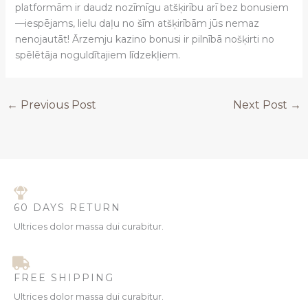
platformām ir daudz nozīmīgu atšķirību arī bez bonusiem
—iespējams, lielu daļu no šīm atšķirībām jūs nemaz
nenojautāt! Ārzemju kazino bonusi ir pilnībā nošķirti no
spēlētāja noguldītajiem līdzekļiem.
←
Previous Post
Next Post
→
60 DAYS RETURN
Ultrices dolor massa dui curabitur.
FREE SHIPPING
Ultrices dolor massa dui curabitur.