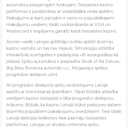
automātos pieejamajām funkcijām. Tiešsaistes kazino
platformas ir piesātinātas ar visdažādākā veida spēlēm.
Maksājums ar karti joprojām ir viens no populārākajiem
maksājumu veidiem, tādēļ norēķināšanās ar VISA un
Mastercard ir iespējama gandrīz katrā tiešsaistes kazino.
Aizvien vairāk Latvijas spēlētāju izvēlas spēlēt ārzemju
kazino vietnēs, un tas nav nejauši. Tehnoloģiju attīstība
interaktīvās azartspēles ir padarījušas vēl aizraujošākas kā
jebkad. Spēļu automātos ir pieprasītie Book of Ra Deluxe,
Big Bass Bonanza automāti u.c., Megaways spēles,
progresīvie džekpoti utml.
Arī progresīvo džekpota spēļu ierobežojums Latvijā
saistīts ar licencēšanas īpatnībām. Tāpat būtiska atšķirība
vietējiem kazino tiešsaistē ir tīkla progresīvo džekpotu
trūkums. Būtiski, ka kazino Latvijā trūkst piekļuves dažiem
ārzemēs populāriem pakalpojumu sniedzējiem. Tieši tādēļ
Latvijā darbojas lielākoties tikai pašmāju tiešsaistes
platformas. Latvijas un ārvalstu interneta spēļu