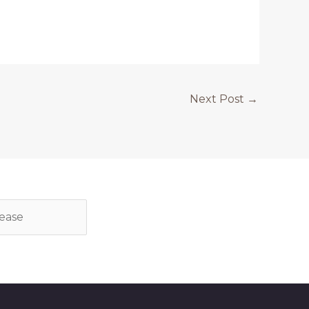
Next Post
→