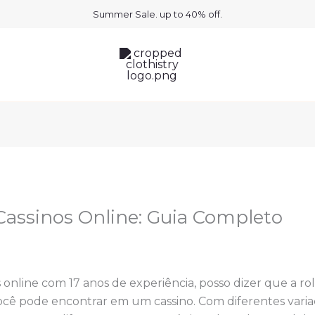
Summer Sale. up to 40% off.
Cassinos Online: Guia Completo
online com 17 anos de experiência, posso dizer que a ro
ê pode encontrar em um cassino. Com diferentes variaçõe