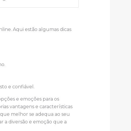
–
nline. Aqui estão algumas dicas
no.
to e confiável.
 opções e emoções para os
ias vantagens e características
a que melhor se adequa ao seu
ar a diversão e emoção que a