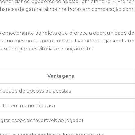
eneficiar os jogadores ao apostar em dinheiro. A Fren
 chances de ganhar ainda melhores em comparação com 
o emocionante da roleta que oferece a oportunidade de
a cai no mesmo número consecutivamente, o jackpot aume
uscam grandes vitórias e emoção extra.
Vantagens
riedade de opções de apostas
ntagem menor da casa
gras especiais favoráveis ao jogador