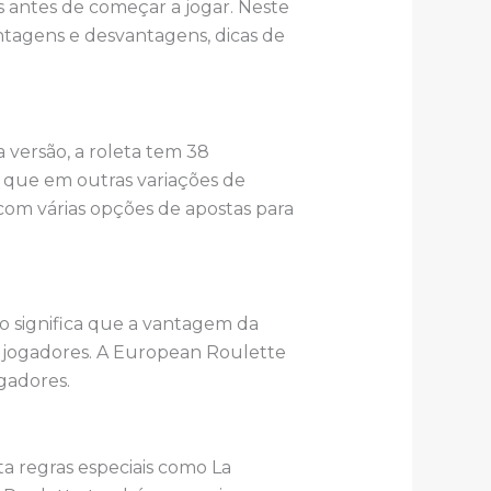
 antes de começar a jogar. Neste
vantagens e desvantagens, dicas de
 versão, a roleta tem 38
o que em outras variações de
com várias opções de apostas para
o significa que a vantagem da
 jogadores. A European Roulette
gadores.
ta regras especiais como La