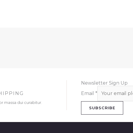
Newsletter Sign Up
HIPPING
Email
*
or massa dui curabitur.
SUBSCRIBE