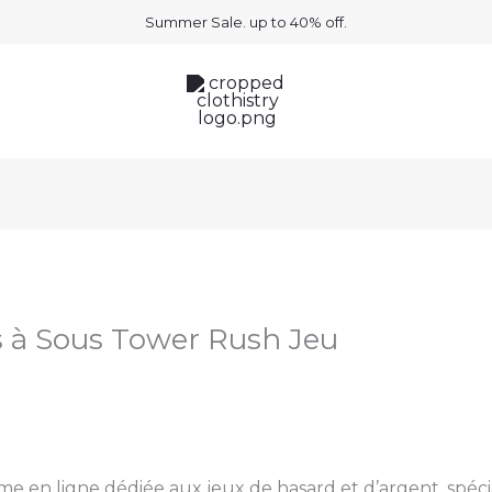
Summer Sale. up to 40% off.
 à Sous Tower Rush Jeu
 en ligne dédiée aux jeux de hasard et d’argent, spécia