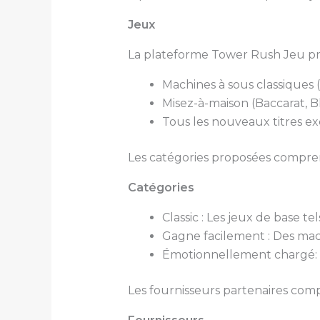
Jeux
La plateforme Tower Rush Jeu pro
Machines à sous classiques 
Misez-à-maison (Baccarat, B
Tous les nouveaux titres ex
Les catégories proposées compren
Catégories
Classic : Les jeux de base t
Gagne facilement : Des mac
Émotionnellement chargé: L
Les fournisseurs partenaires com