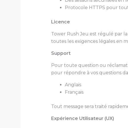
Des sessions sécurisées en l
Protocole HTTPS pour toutes
Licence
Tower Rush Jeu est régulé par la 
toutes les exigences légales en 
Support
Pour toute question ou réclamatio
pour répondre à vos questions da
Anglais
Français
Tout message sera traité rapidem
Expérience Utilisateur (UX)