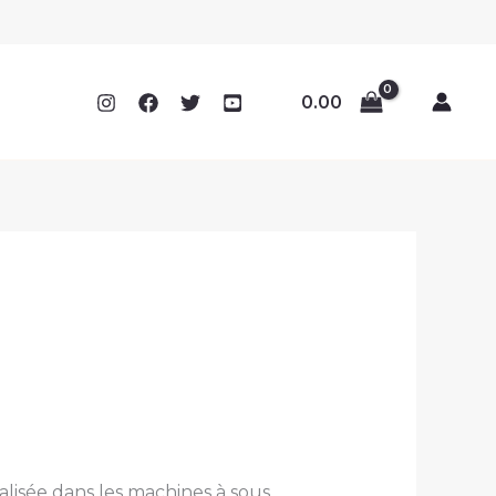
0.00
lisée dans les machines à sous.