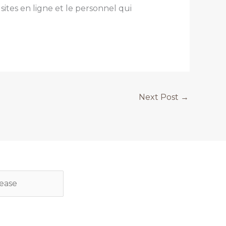
ites en ligne et le personnel qui
Next Post
→