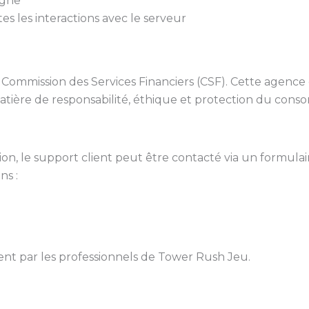
igne
 les interactions avec le serveur
Commission des Services Financiers (CSF). Cette agence 
matière de responsabilité, éthique et protection du con
n, le support client peut être contacté via un formulair
ns :
ent par les professionnels de Tower Rush Jeu.