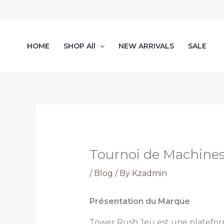
Skip
to
content
HOME
SHOP All
NEW ARRIVALS
SALE
Tournoi de Machines
/
Blog
/ By
Kzadmin
Présentation du Marque
Tower Rush Jeu est une plateforme