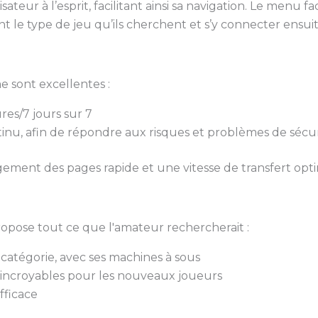
isateur à l’esprit, facilitant ainsi sa navigation. Le menu
nt le type de jeu qu’ils cherchent et s’y connecter ensu
 sont excellentes :
es/7 jours sur 7
tinu, afin de répondre aux risques et problèmes de sécu
ement des pages rapide et une vitesse de transfert opti
pose tout ce que l'amateur rechercherait :
catégorie, avec ses machines à sous
 incroyables pour les nouveaux joueurs
fficace