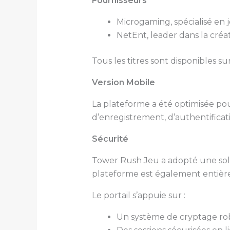
Fournisseurs
Microgaming, spécialisé en 
NetEnt, leader dans la créa
Tous les titres sont disponibles su
Version Mobile
La plateforme a été optimisée pou
d’enregistrement, d’authentificat
Sécurité
Tower Rush Jeu a adopté une solu
plateforme est également entière
Le portail s’appuie sur :
Un système de cryptage ro