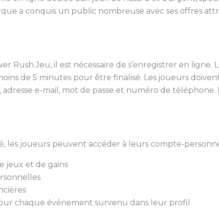
rque a conquis un public nombreuse avec ses offres attr
 Rush Jeu, il est nécessaire de s’enregistrer en ligne. Le
ins de 5 minutes pour être finalisé. Les joueurs doivent
 adresse e-mail, mot de passe et numéro de téléphone. E
ué, les joueurs peuvent accéder à leurs compte-personne
e jeux et de gains
ersonnelles
ancières
 pour chaque événement survenu dans leur profil