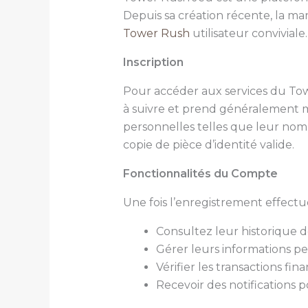
Depuis sa création récente, la ma
Tower Rush
utilisateur conviviale.
Inscription
Pour accéder aux services du Tower
à suivre et prend généralement mo
personnelles telles que leur nom,
copie de pièce d’identité valide.
Fonctionnalités du Compte
Une fois l’enregistrement effect
Consultez leur historique d
Gérer leurs informations p
Vérifier les transactions fin
Recevoir des notifications