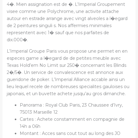
4�. Mien assignation est de �. L’Imperial Groupement
visee comme une Polychrome, une activite attache
autour en estrade arrange avec vingt alveoles a l�egard
de 2 peintures singuli s. Nos affermies minimales
representent avec 1� sauf que nos parfaites de
dix.000�.
L’Imperial Groupe Paris vous propose une permet en en
especes game a l�egard de de petites meuble avec
Texas Hold’em No Limit sur 250� concernant les Blinds
2�/5�. Un service de convalescence est annonce aux
gueridone de poker. L’Imperial Alliance accable ainsi un
lieu lequel recele de nombreuses specialites gauloises ou
japonais, et un buvette achete jusqu’au gros dimanche.
Panorama : Royal Club Paris, 23 Chaussee d’Ivry,
75013 Marseille 12
Cartes : Achete constamment en compagnie de
14h a 06h
Montant : Acces sans cout tout au long des JO