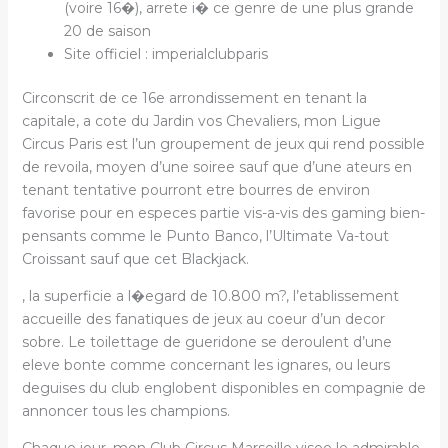
(voire 16�), arrete i� ce genre de une plus grande
20 de saison
Site officiel : imperialclubparis
Circonscrit de ce 16e arrondissement en tenant la
capitale, a cote du Jardin vos Chevaliers, mon Ligue
Circus Paris est l’un groupement de jeux qui rend possible
de revoila, moyen d’une soiree sauf que d’une ateurs en
tenant tentative pourront etre bourres de environ
favorise pour en especes partie vis-a-vis des gaming bien-
pensants comme le Punto Banco, l’Ultimate Va-tout
Croissant sauf que cet Blackjack.
, la superficie a l�egard de 10.800 m?, l’etablissement
accueille des fanatiques de jeux au coeur d’un decor
sobre. Le toilettage de gueridone se deroulent d’une
eleve bonte comme concernant les ignares, ou leurs
deguises du club englobent disponibles en compagnie de
annoncer tous les champions.
Chaque jour, mon Club Circus Marseille visee le admirable