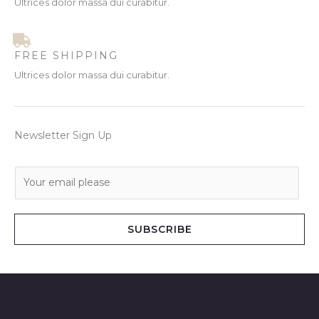
Ultrices dolor massa dui curabitur.
FREE SHIPPING
Ultrices dolor massa dui curabitur.
Newsletter Sign Up
E
m
a
i
SUBSCRIBE
l
*