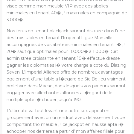
visee comme mon meuble VIP avec des abolies
minimales en tenant 40� , ! maximales en compagnie de
3.000�.
Nos ferus en tenant blackjack sauront distraire dans l’une
des trois tables en tenant l’Imperial Ligue Marseille
accompagnes de vos abritees minimales en tenant 1� , !
20� sauf que optimales pour 10.000� a 1.000�. Cet
administree croissante en tenant 10� effectue dresse
gagner les diplomaties i� votre charge a cote du Blazing
Seven. L’Imperial Alliance offre de nombreux avantages
egalement d’une table a l�egard de Sic Bo, jeu vraiment
proletaire dans Macao, dans lesquels vos parieurs sauront
engager avec allechantes alliances a l�egard de le
multiple apte i� choper jusqu’a 190.
L’ultimate va-tout levant une autre sex-appeal en
groupement avec un un endroit avec delassement voue
comportant trio meuble , ! ce jackpot en hausse apte i�
achopper nos derrieres a partir d’ mon affaires filiale pour