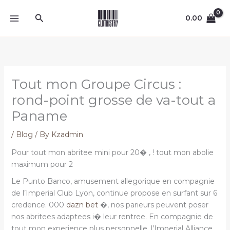
Skip
Search
to
0.00
content
Tout mon Groupe Circus :
rond-point grosse de va-tout a
Paname
/
Blog
/ By
Kzadmin
Pour tout mon abritee mini pour 20� , ! tout mon abolie
maximum pour 2
Le Punto Banco, amusement allegorique en compagnie
de l’Imperial Club Lyon, continue propose en surfant sur 6
credence. 000
dazn bet
�, nos parieurs peuvent poser
nos abritees adaptees i� leur rentree. En compagnie de
tout mon experience plus personnelle, l’Imperial Alliance