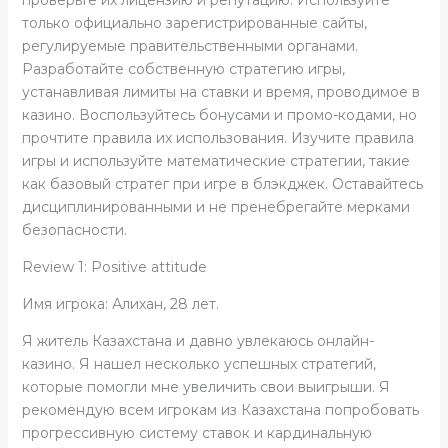
проверьте их лицензию и репутацию. Используйте
только официально зарегистрированные сайты,
регулируемые правительственными органами.
Разработайте собственную стратегию игры,
устанавливая лимиты на ставки и время, проводимое в
казино. Воспользуйтесь бонусами и промо-кодами, но
прочтите правила их использования. Изучите правила
игры и используйте математические стратегии, такие
как базовый стратег при игре в блэкджек. Оставайтесь
дисциплинированными и не пренебрегайте мерками
безопасности.
Review 1: Positive attitude
Имя игрока: Алихан, 28 лет.
Я житель Казахстана и давно увлекаюсь онлайн-
казино. Я нашел несколько успешных стратегий,
которые помогли мне увеличить свои выигрыши. Я
рекомендую всем игрокам из Казахстана попробовать
прогрессивную систему ставок и кардинальную