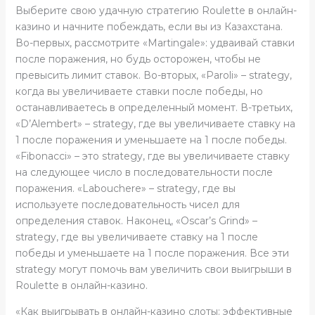
Выберите свою удачную стратегию Roulette в онлайн-
казино и начните побеждать, если вы из Казахстана.
Во-первых, рассмотрите «Martingale»: удваивай ставки
после поражения, но будь осторожен, чтобы не
превысить лимит ставок. Во-вторых, «Paroli» – strategy,
когда вы увеличиваете ставки после победы, но
останавливаетесь в определенный момент. В-третьих,
«D’Alembert» – strategy, где вы увеличиваете ставку на
1 после поражения и уменьшаете на 1 после победы.
«Fibonacci» – это strategy, где вы увеличиваете ставку
на следующее число в последовательности после
поражения. «Labouchere» – strategy, где вы
используете последовательность чисел для
определения ставок. Наконец, «Oscar’s Grind» –
strategy, где вы увеличиваете ставку на 1 после
победы и уменьшаете на 1 после поражения. Все эти
strategy могут помочь вам увеличить свои выигрыши в
Roulette в онлайн-казино.
«Как выигрывать в онлайн-казино слоты: эффективные