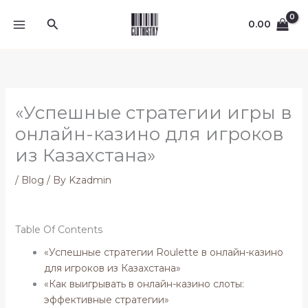
Skip
Search
to
0.00
content
«Успешные стратегии игры в
онлайн-казино для игроков
из Казахстана»
/
Blog
/ By
Kzadmin
Table Of Contents
«Успешные стратегии Roulette в онлайн-казино
для игроков из Казахстана»
«Как выигрывать в онлайн-казино слоты:
эффективные стратегии»