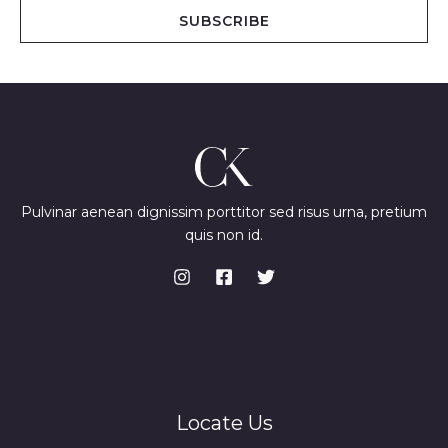
i
SUBSCRIBE
l
*
Pulvinar aenean dignissim porttitor sed risus urna, pretium
quis non id.
Locate Us