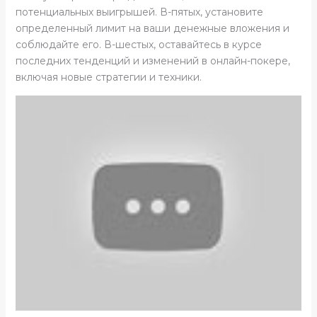
потенциальных выигрышей. В-пятых, установите
определенный лимит на ваши денежные вложения и
соблюдайте его. В-шестых, оставайтесь в курсе
последних тенденций и изменений в онлайн-покере,
включая новые стратегии и техники.