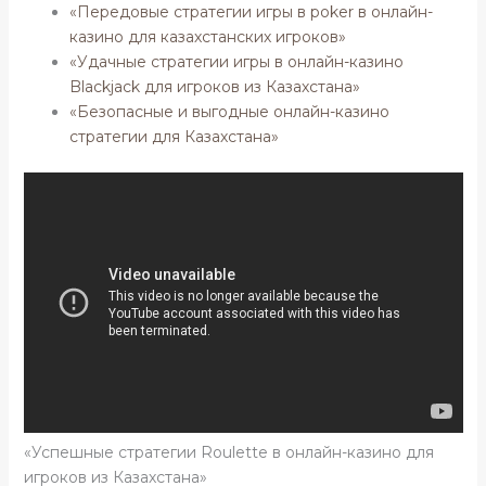
«Передовые стратегии игры в poker в онлайн-
казино для казахстанских игроков»
«Удачные стратегии игры в онлайн-казино
Blackjack для игроков из Казахстана»
«Безопасные и выгодные онлайн-казино
стратегии для Казахстана»
«Успешные стратегии Roulette в онлайн-казино для
игроков из Казахстана»