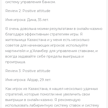
систему управления банком.
Review 2: Positive attitude
Имя игрока: Дина, 35 лет.
Я очень довольна моими результатами в онлайн-казино
благодаря эффективным стратегиям игры. Я
жительница Казахстана и у меня есть несколько
советов для начинающих игроков: используйте
мартингейл и д’Аламбер для управления ставками, и
всегда задавайте себе пределы выигрыша и
проигрыша.
Review 3: Positive attitude
Имя игрока: Айдар, 29 лет.
Как игрок из Казахстана, я нашел несколько удачных
стратегий, которые помогли мне увеличить свои
выигрыши в онлайн-казино. Я рекомендую
использовать лабиринтную систему ставок и систему