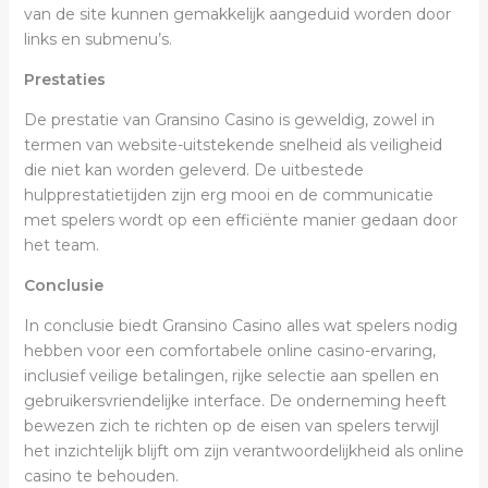
van de site kunnen gemakkelijk aangeduid worden door
links en submenu’s.
Prestaties
De prestatie van Gransino Casino is geweldig, zowel in
termen van website-uitstekende snelheid als veiligheid
die niet kan worden geleverd. De uitbestede
hulpprestatietijden zijn erg mooi en de communicatie
met spelers wordt op een efficiënte manier gedaan door
het team.
Conclusie
In conclusie biedt Gransino Casino alles wat spelers nodig
hebben voor een comfortabele online casino-ervaring,
inclusief veilige betalingen, rijke selectie aan spellen en
gebruikersvriendelijke interface. De onderneming heeft
bewezen zich te richten op de eisen van spelers terwijl
het inzichtelijk blijft om zijn verantwoordelijkheid als online
casino te behouden.