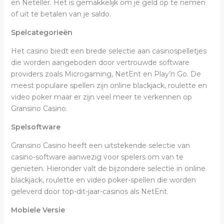
en Neteller. Het is gemakkelijk om je geld op te nemen
of uit te betalen van je saldo.
Spelcategorieën
Het casino biedt een brede selectie aan casinospelletjes
die worden aangeboden door vertrouwde software
providers zoals Microgaming, NetEnt en Play’n Go. De
meest populaire spellen zijn online blackjack, roulette en
video poker maar er zijn veel meer te verkennen op
Gransino Casino.
Spelsoftware
Gransino Casino heeft een uitstekende selectie van
casino-software aanwezig voor spelers om van te
genieten. Hieronder valt de bijzondere selectie in online
blackjack, roulette en video poker-spellen die worden
geleverd door top-dit-jaar-casinos als NetEnt.
Mobiele Versie