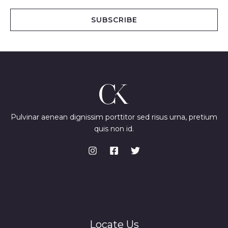
a
i
SUBSCRIBE
l
*
Pulvinar aenean dignissim porttitor sed risus urna, pretium
quis non id.
Locate Us