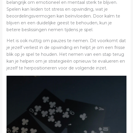
belangrijk om emotioneel en mentaal sterk te blijven.
Spelen kan leiden tot stress en opwinding, wat je
beoordelingsvermogen kan beïnvloeden. Door kalm te
blijven en een duidelijke geest te behouden, kun je
betere beslissingen nemen tijdens je spel.
Het is ook nuttig om pauzes te nemen. Dit voorkomt dat
je jezelf verliest in de opwinding en helpt je om een frisse
blik op je spel te houden. Het nemen van een stap terug
kan je helpen om je strategieën opnieuw te evalueren en
jezelf te herpositioneren voor de volgende inzet.