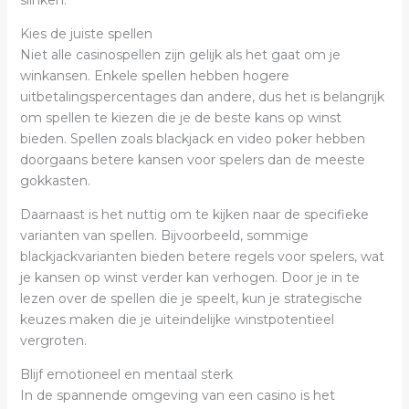
Kies de juiste spellen
Niet alle casinospellen zijn gelijk als het gaat om je
winkansen. Enkele spellen hebben hogere
uitbetalingspercentages dan andere, dus het is belangrijk
om spellen te kiezen die je de beste kans op winst
bieden. Spellen zoals blackjack en video poker hebben
doorgaans betere kansen voor spelers dan de meeste
gokkasten.
Daarnaast is het nuttig om te kijken naar de specifieke
varianten van spellen. Bijvoorbeeld, sommige
blackjackvarianten bieden betere regels voor spelers, wat
je kansen op winst verder kan verhogen. Door je in te
lezen over de spellen die je speelt, kun je strategische
keuzes maken die je uiteindelijke winstpotentieel
vergroten.
Blijf emotioneel en mentaal sterk
In de spannende omgeving van een casino is het