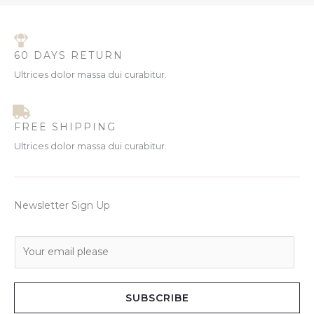
60 DAYS RETURN
Ultrices dolor massa dui curabitur.
FREE SHIPPING
Ultrices dolor massa dui curabitur.
Newsletter Sign Up
E
m
a
i
SUBSCRIBE
l