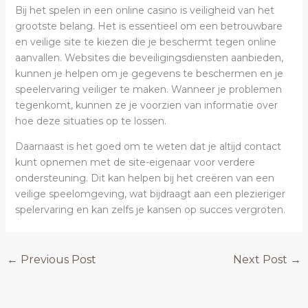
Bij het spelen in een online casino is veiligheid van het
grootste belang. Het is essentieel om een betrouwbare
en veilige site te kiezen die je beschermt tegen online
aanvallen. Websites die beveiligingsdiensten aanbieden,
kunnen je helpen om je gegevens te beschermen en je
speelervaring veiliger te maken. Wanneer je problemen
tegenkomt, kunnen ze je voorzien van informatie over
hoe deze situaties op te lossen.
Daarnaast is het goed om te weten dat je altijd contact
kunt opnemen met de site-eigenaar voor verdere
ondersteuning. Dit kan helpen bij het creëren van een
veilige speelomgeving, wat bijdraagt aan een plezieriger
spelervaring en kan zelfs je kansen op succes vergroten.
←
Previous Post
Next Post
→