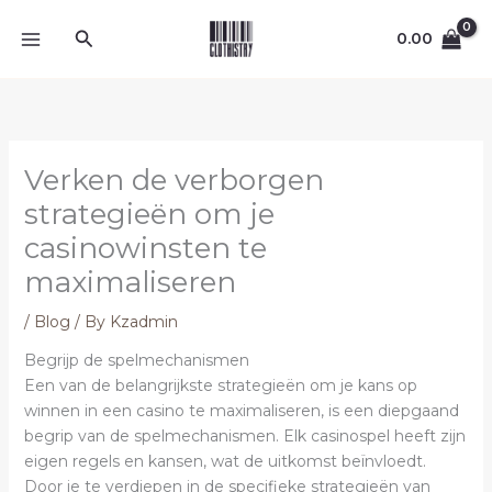
Skip
Search
to
0.00
content
Verken de verborgen
strategieën om je
casinowinsten te
maximaliseren
/
Blog
/ By
Kzadmin
Begrijp de spelmechanismen
Een van de belangrijkste strategieën om je kans op
winnen in een casino te maximaliseren, is een diepgaand
begrip van de spelmechanismen. Elk casinospel heeft zijn
eigen regels en kansen, wat de uitkomst beïnvloedt.
Door je te verdiepen in de specifieke strategieën van