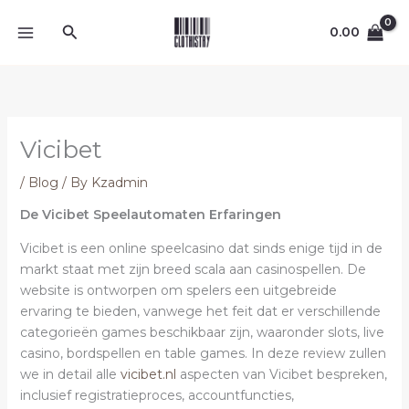
Skip
Search
to
0.00
content
Vicibet
/
Blog
/ By
Kzadmin
De Vicibet Speelautomaten Erfaringen
Vicibet is een online speelcasino dat sinds enige tijd in de
markt staat met zijn breed scala aan casinospellen. De
website is ontworpen om spelers een uitgebreide
ervaring te bieden, vanwege het feit dat er verschillende
categorieën games beschikbaar zijn, waaronder slots, live
casino, bordspellen en table games. In deze review zullen
we in detail alle
vicibet.nl
aspecten van Vicibet bespreken,
inclusief registratieproces, accountfuncties,