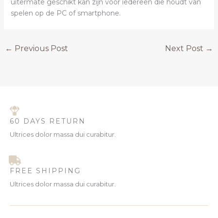
uitermate geschikt kan zijn voor iedereen die houdt van
spelen op de PC of smartphone.
←
Previous Post
Next Post
→
60 DAYS RETURN
Ultrices dolor massa dui curabitur.
FREE SHIPPING
Ultrices dolor massa dui curabitur.