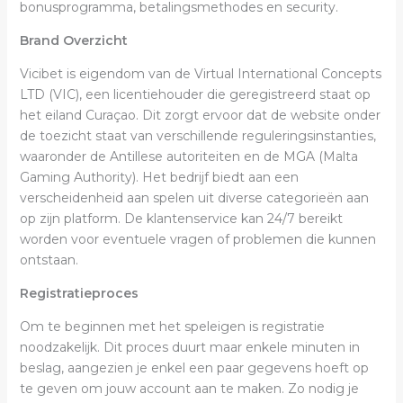
bonusprogramma, betalingsmethodes en security.
Brand Overzicht
Vicibet is eigendom van de Virtual International Concepts
LTD (VIC), een licentiehouder die geregistreerd staat op
het eiland Curaçao. Dit zorgt ervoor dat de website onder
de toezicht staat van verschillende reguleringsinstanties,
waaronder de Antillese autoriteiten en de MGA (Malta
Gaming Authority). Het bedrijf biedt aan een
verscheidenheid aan spelen uit diverse categorieën aan
op zijn platform. De klantenservice kan 24/7 bereikt
worden voor eventuele vragen of problemen die kunnen
ontstaan.
Registratieproces
Om te beginnen met het speleigen is registratie
noodzakelijk. Dit proces duurt maar enkele minuten in
beslag, aangezien je enkel een paar gegevens hoeft op
te geven om jouw account aan te maken. Zo nodig je