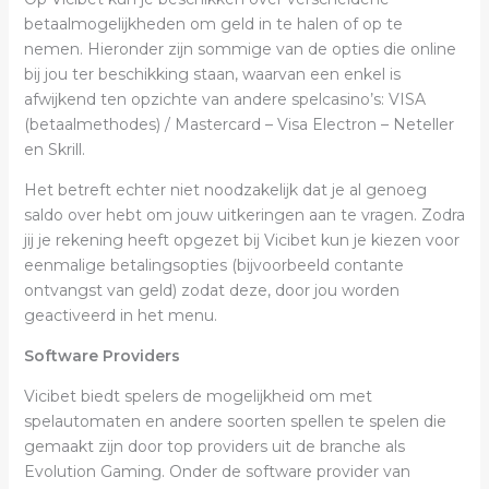
betaalmogelijkheden om geld in te halen of op te
nemen. Hieronder zijn sommige van de opties die online
bij jou ter beschikking staan, waarvan een enkel is
afwijkend ten opzichte van andere spelcasino’s: VISA
(betaalmethodes) / Mastercard – Visa Electron – Neteller
en Skrill.
Het betreft echter niet noodzakelijk dat je al genoeg
saldo over hebt om jouw uitkeringen aan te vragen. Zodra
jij je rekening heeft opgezet bij Vicibet kun je kiezen voor
eenmalige betalingsopties (bijvoorbeeld contante
ontvangst van geld) zodat deze, door jou worden
geactiveerd in het menu.
Software Providers
Vicibet biedt spelers de mogelijkheid om met
spelautomaten en andere soorten spellen te spelen die
gemaakt zijn door top providers uit de branche als
Evolution Gaming. Onder de software provider van