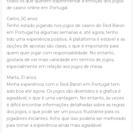
todos os que querem experimentar a emoção dos jogos
de casino online em Portugal.
Carlos, 50 anos:
Tenho estado jogando nos jogos de casino do Red Baron
em Portugal há algumas semanas e, até agora, tenho
tido uma experiência positiva. A plataforma é estável e as
opções de apostas são claras, o que é importante para
quem quer jogar com responsabilidade. No entanto,
gostaria de ver mais variedade em termos de jogos,
especialmente em relação aos jogos de mesa.
Marta, 31 anos:
Minha experiência com o Red Baron em Portugal tem
sido boa até agora. Os jogos são divertidos e a grafica é
agradável, o que é uma vantagem. No entanto, às vezes
é difícil encontrar informações detalhadas sobre as regras
dos jogos, o que pode ser um pouco frustrante para os
jogadores iniciantes. Acho que isso poderia ser melhorado
para tornar a experiência ainda mais agradável.