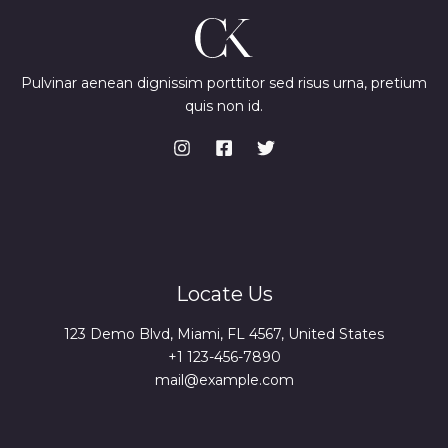
Pulvinar aenean dignissim porttitor sed risus urna, pretium
quis non id.
Locate Us
123 Demo Blvd, Miami, FL 4567, United States
+1 123-456-7890
mail@example.com