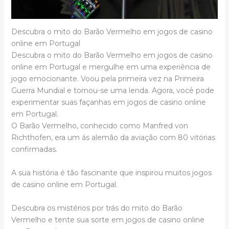
Descubra o mito do Barão Vermelho em jogos de casino
online em Portugal
Descubra o mito do Barão Vermelho em jogos de casino
online em Portugal e mergulhe em uma experiência de
jogo emocionante. Voou pela primeira vez na Primeira
Guerra Mundial e tornou-se uma lenda. Agora, você pode
experimentar suas façanhas em jogos de casino online
em Portugal.
O Barão Vermelho, conhecido como Manfred von
Richthofen, era um ás alemão da aviação com 80 vitórias
confirmadas.
A sua história é tão fascinante que inspirou muitos jogos
de casino online em Portugal.
Descubra os mistérios por trás do mito do Barão
Vermelho e tente sua sorte em jogos de casino online