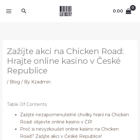
Skip
Search
to
0.00
content
Zažijte akci na Chicken Road:
Hrajte online kasino v České
Republice
/
Blog
/ By
Kzadmin
Table Of Contents
Zažijte nezapomenutelné chvilky hraní na Chicken
Road: objevte online kasino v ČR!
Proč si nevyzkoušet online kasino na Chicken
Road? Zažijte akci v České Republice!