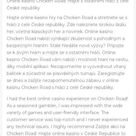
Online kasino Chicken Road: hrajte s ostatními hráči z celé
České republiky
Hrajte online kasino hry na Chicken Road a střetněte se s
hráči z celé České republiky. Zde naleznete širokou škálu
her, včetně klasických her a novinek. Online kasino
Chicken Road nabízí vynikající zkušenost s pohodlným a
bezpečným hraním. Stále hledáte nové výzvy? Připojte
se k živým hrám a mějte se s ostatními hráči. Online
kasino Chicken Road vám nabízí i možnost hraní na cestu,
díky mobilní aplikaci. Nezapomeňte si vyzvednout vítaný
balíček a zúčastnit se pravidelných turnajů. Zaregistrujte
se dnes a zažijte nezapomenutelnou zábavu v online
kasinu Chicken Road s hráči z celé České republiky.
I had the best online casino experience on Chicken Road!
As a seasoned gambler, I was impressed with the wide
variety of games and user-friendly interface. The
customer service was top-notch and I never experienced
any technical issues. I highly recommend Zažijte akci na
Chicken Road: Hrajte online kasino v České Republice to