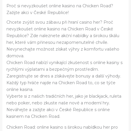
Proč si nevyzkoušet online kasino na Chicken Road?
Zažijte akci v České Republice!
Chcete zvýšit svou zábavu při hraní casino her? Proč
nevyzkoušet online kasino na Chicken Road v České
Republice? Zde naleznete akční nabídky a širokou škálu
her, které vám přinesou nezapomenutelné chvíle.
Nevynechajte možnost získat výhry z komfortu vašeho
domova.
Chicken Road nabízí vynikající zkušenost s online kasiny s
rychlými výplatami a bezpečným prostředím.
Zaregistrujte se dnes a získávejte bonusy a další výhody.
Každý typ hráče najde na Chicken Road to, co se týče
online kasina.
Vyberte si z našich tradičních her, jako je blackjack, ruleta
nebo poker, nebo zkuste naše nové a moderní hry.
Neváhejte a zažijte akci v České Republice s online
kasinem na Chicken Road.
Chicken Road: online kasino s širokou nabídkou her pro