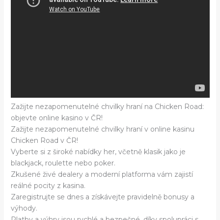
Zažijte nezapomenutelné chvilky hraní na Chicken Road:
objevte online kasino v ČR!
Zažijte nezapomenutelné chvilky hraní v online kasinu
Chicken Road v ČR!
Vyberte si z široké nabídky her, včetně klasik jako je
blackjack, roulette nebo poker.
Zkušené živé dealery a moderní platforma vám zajistí
reálné pocity z kasina.
Zaregistrujte se dnes a získávejte pravidelně bonusy a
výhody.
Platby a výhry jsou rychlé a bezpečné, díky spolupráci s