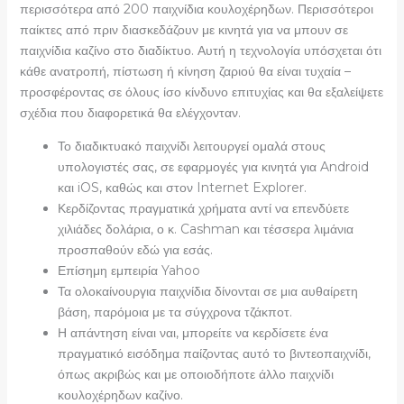
περισσότερα από 200 παιχνίδια κουλοχέρηδων. Περισσότεροι
παίκτες από πριν διασκεδάζουν με κινητά για να μπουν σε
παιχνίδια καζίνο στο διαδίκτυο. Αυτή η τεχνολογία υπόσχεται ότι
κάθε ανατροπή, πίστωση ή κίνηση ζαριού θα είναι τυχαία –
προσφέροντας σε όλους ίσο κίνδυνο επιτυχίας και θα εξαλείψετε
σχέδια που διαφορετικά θα ελέγχονταν.
Το διαδικτυακό παιχνίδι λειτουργεί ομαλά στους
υπολογιστές σας, σε εφαρμογές για κινητά για Android
και iOS, καθώς και στον Internet Explorer.
Κερδίζοντας πραγματικά χρήματα αντί να επενδύετε
χιλιάδες δολάρια, ο κ. Cashman και τέσσερα λιμάνια
προσπαθούν εδώ για εσάς.
Επίσημη εμπειρία Yahoo
Τα ολοκαίνουργια παιχνίδια δίνονται σε μια αυθαίρετη
βάση, παρόμοια με τα σύγχρονα τζάκποτ.
Η απάντηση είναι ναι, μπορείτε να κερδίσετε ένα
πραγματικό εισόδημα παίζοντας αυτό το βιντεοπαιχνίδι,
όπως ακριβώς και με οποιοδήποτε άλλο παιχνίδι
κουλοχέρηδων καζίνο.