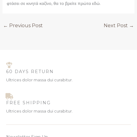
φτάσει σε κινητά καζίνο, θα το βρείτε πρώτα εδώ.
←
Previous Post
Next Post
→
60 DAYS RETURN
Ultrices dolor massa dui curabitur.
FREE SHIPPING
Ultrices dolor massa dui curabitur.
Newsletter Sign Up