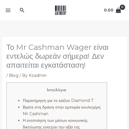
Skip
Search
to
0.00
content
Το Mr Cashman Wager είναι
εντελώς δωρεάν σήμερα! Δεν
απαιτείται εγκατάσταση!
/
Blog
/ By
Kzadmin
Ιστολόγια
Παρατήρηση για το καζίνο Diamond 7
Βγείτε στη δράση στην εμπειρία κουλοχέρη
Mr Cashman
Η ενοποίηση των μέσων κοινωνικής
δικτύωσης ενισχύει την αξία της