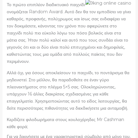
Το πρώτο επιπλέον διαδικτυακό παιχνίδι
ονομάζεται Random Award. Αυτό δεν θα τον εμποδίσει να γίνει
καθαρός, προφανής, πολύχρωμος και ίσως σας ενδιαφέρει να
τον δοκιμάσετε, κάνοντας τον χρόνο που αφιερώνετε στο
παιχνίδι πολύ πιο εύκολο λόγω του πόσο βολικός είναι στα
μάτια σας. Ήταν πολύ καλοί και αυτό που τους συνδέει είναι το
γεγονός ότι και οι δύο είναι πολύ επιτυχημένοι και δημοφιλείς,
καθιστώντας τους μια ομάδα από πολλούς παίκτες που δεν
περιμένουν.
Αλλά όχι, για όσους αποκλείσουν το παιχνίδι, το ποντάρισμα θα
μηδενιστεί. Στο μέλλον, θα παραδοθείτε σε έναν γύρο
πλεονεκτήματος στο πλέγμα 5×5 σας. Ολοκληρώνοντας,
υπάρχουν 16 άλλες διακρίσεις σχεδιασμένες για κάθε
επαγγελματία. Χρησιμοποιώντας αυτό το είδος λειτουργίας, θα
δείτε περισσότερες πιθανότητες να διεκδικήσετε μια ανταμοιβή.
Κερδίζετε φιλοδωρήματα στους κουλοχέρηδες Mr Cashman
κάθε φορά;
Για να ξεκινήσετε με ένα χαρακτηριστικό σύμβολο από μόνο του,