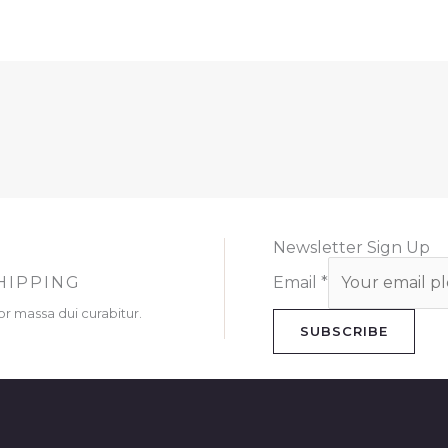
Newsletter Sign Up
HIPPING
Email
*
or massa dui curabitur.
SUBSCRIBE