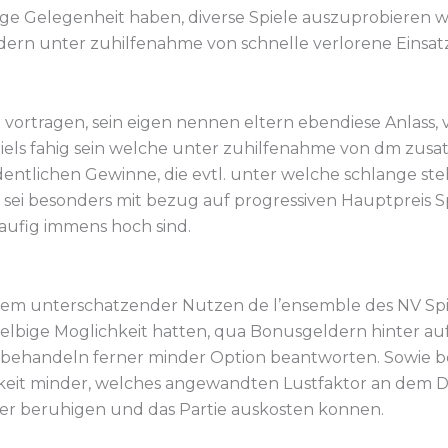
ige Gelegenheit haben, diverse Spiele auszuprobieren we
rn unter zuhilfenahme von schnelle verlorene Einsatz
 vortragen, sein eigen nennen eltern ebendiese Anlass, 
Spiels fahig sein welche unter zuhilfenahme von dm zusa
ntlichen Gewinne, die evtl. unter welche schlange stehe
sei besonders mit bezug auf progressiven Hauptpreis S
aufig immens hoch sind.
chdem unterschatzender Nutzen de l’ensemble des NV Spi
lbige Moglichkeit hatten, qua Bonusgeldern hinter a
 behandeln ferner minder Option beantworten. Sowie bek
chkeit minder, welches angewandten Lustfaktor an dem 
er beruhigen und das Partie auskosten konnen.