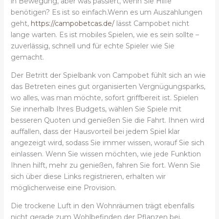
in Bewegung, aber was passiert, wenn Sie Hilfe
benötigen? Es ist so einfach.Wenn es um Auszahlungen
geht,
https://campobetcas.de/
lässt Campobet nicht
lange warten. Es ist mobiles Spielen, wie es sein sollte –
zuverlässig, schnell und für echte Spieler wie Sie
gemacht.
Der Betritt der Spielbank von Campobet fühlt sich an wie
das Betreten eines gut organisierten Vergnügungsparks,
wo alles, was man möchte, sofort griffbereit ist. Spielen
Sie innerhalb Ihres Budgets, wählen Sie Spiele mit
besseren Quoten und genießen Sie die Fahrt. Ihnen wird
auffallen, dass der Hausvorteil bei jedem Spiel klar
angezeigt wird, sodass Sie immer wissen, worauf Sie sich
einlassen. Wenn Sie wissen möchten, wie jede Funktion
Ihnen hilft, mehr zu genießen, fahren Sie fort. Wenn Sie
sich über diese Links registrieren, erhalten wir
möglicherweise eine Provision.
Die trockene Luft in den Wohnräumen trägt ebenfalls
nicht gerade zum Wohlbefinden der Pflanzen bei.