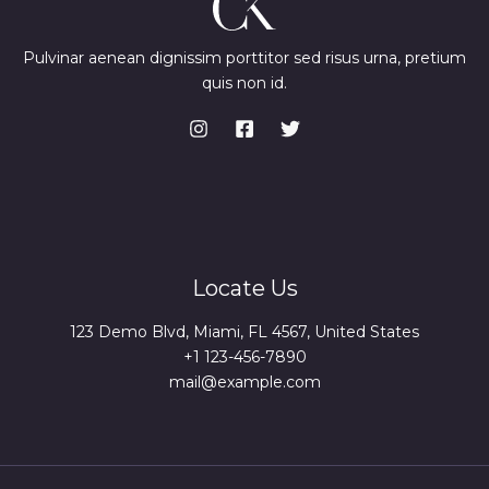
Pulvinar aenean dignissim porttitor sed risus urna, pretium
quis non id.
Locate Us
123 Demo Blvd, Miami, FL 4567, United States
+1 123-456-7890
mail@example.com