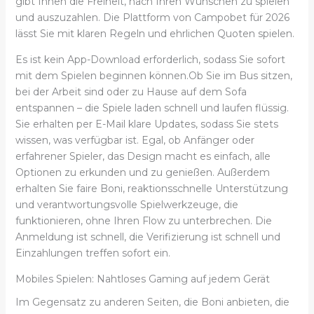
gibt Ihnen die Freiheit, nach Ihren Wünschen zu spielen
und auszuzahlen. Die Plattform von Campobet für 2026
lässt Sie mit klaren Regeln und ehrlichen Quoten spielen.
Es ist kein App-Download erforderlich, sodass Sie sofort
mit dem Spielen beginnen können.Ob Sie im Bus sitzen,
bei der Arbeit sind oder zu Hause auf dem Sofa
entspannen – die Spiele laden schnell und laufen flüssig.
Sie erhalten per E-Mail klare Updates, sodass Sie stets
wissen, was verfügbar ist. Egal, ob Anfänger oder
erfahrener Spieler, das Design macht es einfach, alle
Optionen zu erkunden und zu genießen. Außerdem
erhalten Sie faire Boni, reaktionsschnelle Unterstützung
und verantwortungsvolle Spielwerkzeuge, die
funktionieren, ohne Ihren Flow zu unterbrechen. Die
Anmeldung ist schnell, die Verifizierung ist schnell und
Einzahlungen treffen sofort ein.
Mobiles Spielen: Nahtloses Gaming auf jedem Gerät
Im Gegensatz zu anderen Seiten, die Boni anbieten, die