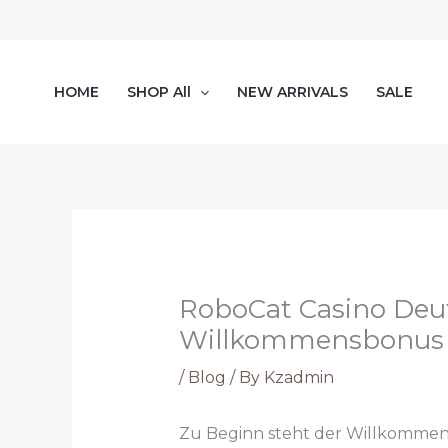
Skip
to
content
HOME
SHOP All
NEW ARRIVALS
SALE
RoboCat Casino Deut
Willkommensbonus b
/
Blog
/ By
Kzadmin
Zu Beginn steht der Willkommens