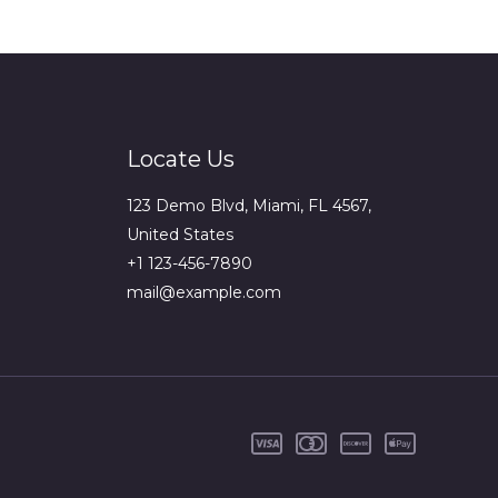
Locate Us
123 Demo Blvd, Miami, FL 4567,
United States
+1 123-456-7890
mail@example.com