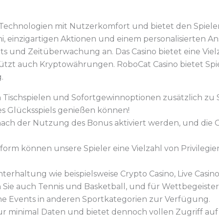
e Technologien mit Nutzerkomfort und bietet den Spie
ni, einzigartigen Aktionen und einem personalisierten An
its und Zeitüberwachung an. Das Casino bietet eine Viel
zt auch Kryptowährungen. RoboCat Casino bietet Spie
.
n Tischspielen und Sofortgewinnoptionen zusätzlich zu S
es Glücksspiels genießen können!
t nach der Nutzung des Bonus aktiviert werden, und di
rm können unsere Spieler eine Vielzahl von Privilegien
Unterhaltung wie beispielsweise Crypto Casino, Live Casi
 Sie auch Tennis und Basketball, und für Wettbegeister
he Events in anderen Sportkategorien zur Verfügung.
ur minimal Daten und bietet dennoch vollen Zugriff auf 