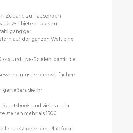
lern Zugang zu Tausenden
satz. Wir bieten Tools zur
zahl gängiger
lern auf der ganzen Welt eine
lots und Live-Spielen, damit die
e Gewinne müssen den 40-fachen
 genießen, die ihr
no, Sportsbook und vieles mehr.
te stehen mehr als 1500
alle Funktionen der Plattform.