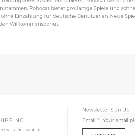
eibungsloses Spielerlebnis bietet. Robocat bietet eine b
 stammen. Robocat bietet großartige Spiele und schnel
 ohne Einzahlung für deutsche Benutzer an. Neue Spiel
den Willkommensbonus.
Newsletter Sign Up
HIPPING
Email
*
or massa dui curabitur.