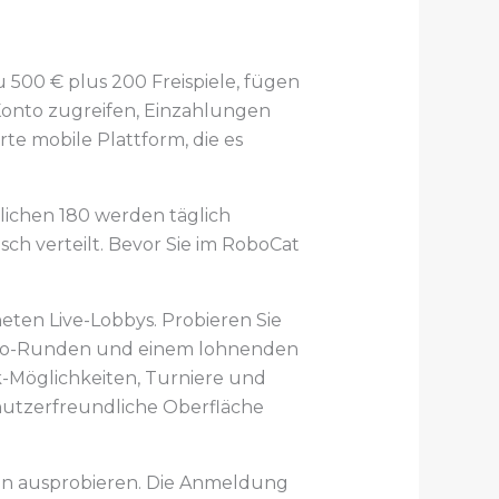
 500 € plus 200 Freispiele, fügen
 Konto zugreifen, Einzahlungen
rte mobile Plattform, die es
tlichen 180 werden täglich
sch verteilt. Bevor Sie im RoboCat
ten Live-Lobbys. Probieren Sie
Demo-Runden und einem lohnenden
-Möglichkeiten, Turniere und
nutzerfreundliche Oberfläche
len ausprobieren. Die Anmeldung