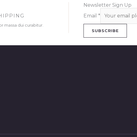
Newsletter Sign Up
HIPPING
Email
*
or massa dui curabitur.
SUBSCRIBE