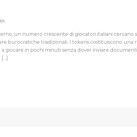
in
erno, un numero crescente di giocatori italiani cercano 
re burocratiche tradizionali. I tokens costituiscono una r
e a giocare in pochi minuti senza dover inviare documenti d’
 […]