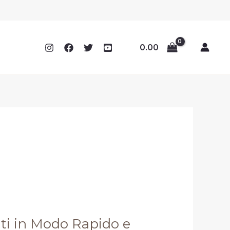
0.00
ti in Modo Rapido e