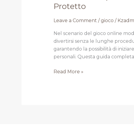
Partecipare
Protetto
nei
Casino
Leave a Comment
/
gioco
/
Kzadm
Senza
Nel scenario del gioco online mod
Richiesta
divertirsi senza le lunghe procedu
Documenti
garantendo la possibilità di iniziar
in
personali. Questa guida completa
Modo
Rapido
Read More »
e
Protetto