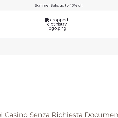
Summer Sale. up to 40% off.
i Casino Senza Richiesta Documen