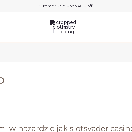
Summer Sale. up to 40% off.
o
mi w hazardzie jak slotsvader cas