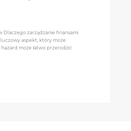
w Dlaczego zarządzanie finansami
 kluczowy aspekt, który może
 hazard może łatwo przerodzić