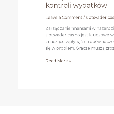
finansami
kontroli wydatków
w
hazardzie
Leave a Comment
/
slotsvader cas
jak
Zarządzanie finansami w hazardz
slotsvader
slotsvader casino jest kluczowe 
casino
znacząco wpłynąć na doświadczen
może
się w problem. Gracze muszą zrozu
pomóc
w
Read More »
kontroli
wydatków