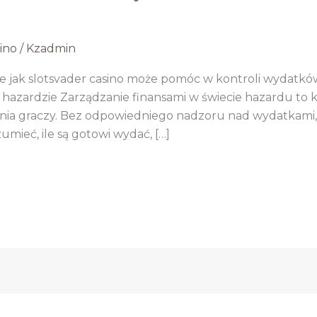
ino
/
Kzadmin
ie jak slotsvader casino może pomóc w kontroli wydatkó
w hazardzie Zarządzanie finansami w świecie hazardu to
ia graczy. Bez odpowiedniego nadzoru nad wydatkami,
mieć, ile są gotowi wydać, […]