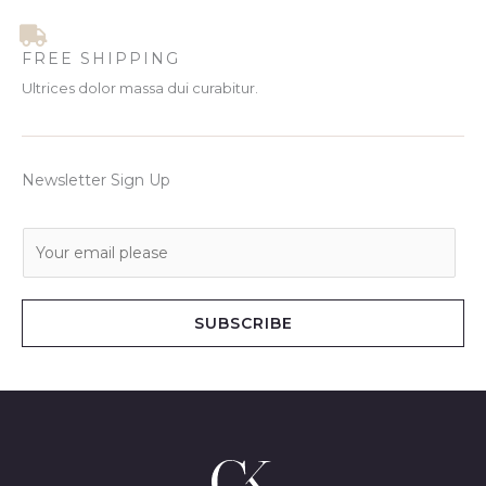
FREE SHIPPING
Ultrices dolor massa dui curabitur.
Newsletter Sign Up
E
m
a
i
SUBSCRIBE
l
*