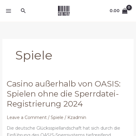
Skip
Search
to
0.00
content
Spiele
Casino außerhalb von OASIS:
Casino
außerhalb
Spielen ohne die Sperrdatei-
von
Registrierung 2024
OASIS:
Spielen
ohne
Leave a Comment
/
Spiele
/
Kzadmin
die
Die deutsche Glücksspiellandschaft hat sich durch die
Sperrdatei-
Einführung des OASIS-Sperrsystems tiefgreifend