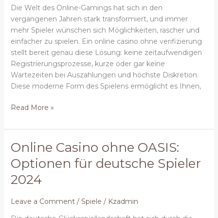
sofortiger
Die Welt des Online-Gamings hat sich in den
Auszahlung
vergangenen Jahren stark transformiert, und immer
mehr Spieler wünschen sich Möglichkeiten, rascher und
einfacher zu spielen. Ein online casino ohne verifizierung
stellt bereit genau diese Lösung: keine zeitaufwendigen
Registrierungsprozesse, kurze oder gar keine
Wartezeiten bei Auszahlungen und höchste Diskretion.
Diese moderne Form des Spielens ermöglicht es Ihnen,
Read More »
Online Casino ohne OASIS:
Online
Casino
Optionen für deutsche Spieler
ohne
2024
OASIS:
Optionen
für
Leave a Comment
/
Spiele
/
Kzadmin
deutsche