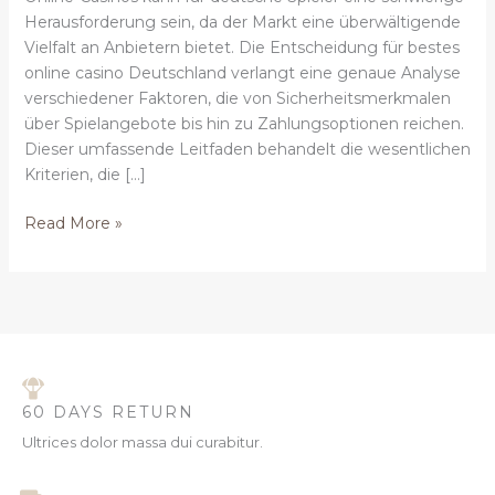
Online
Herausforderung sein, da der Markt eine überwältigende
Casinos
Vielfalt an Anbietern bietet. Die Entscheidung für bestes
in
online casino Deutschland verlangt eine genaue Analyse
Deutschland
verschiedener Faktoren, die von Sicherheitsmerkmalen
über Spielangebote bis hin zu Zahlungsoptionen reichen.
Dieser umfassende Leitfaden behandelt die wesentlichen
Kriterien, die […]
Read More »
60 DAYS RETURN
Ultrices dolor massa dui curabitur.