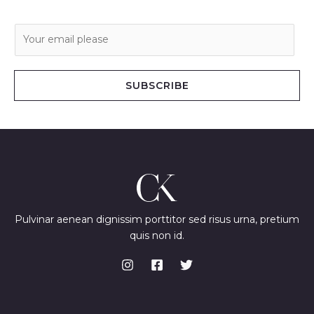
E
m
a
i
SUBSCRIBE
l
*
Pulvinar aenean dignissim porttitor sed risus urna, pretium
quis non id.