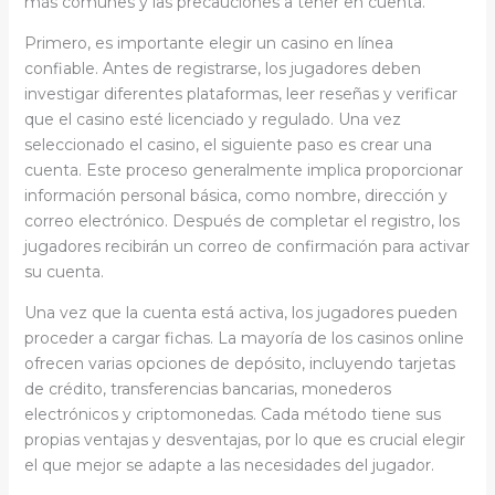
más comunes y las precauciones a tener en cuenta.
Primero, es importante elegir un casino en línea
confiable. Antes de registrarse, los jugadores deben
investigar diferentes plataformas, leer reseñas y verificar
que el casino esté licenciado y regulado. Una vez
seleccionado el casino, el siguiente paso es crear una
cuenta. Este proceso generalmente implica proporcionar
información personal básica, como nombre, dirección y
correo electrónico. Después de completar el registro, los
jugadores recibirán un correo de confirmación para activar
su cuenta.
Una vez que la cuenta está activa, los jugadores pueden
proceder a cargar fichas. La mayoría de los casinos online
ofrecen varias opciones de depósito, incluyendo tarjetas
de crédito, transferencias bancarias, monederos
electrónicos y criptomonedas. Cada método tiene sus
propias ventajas y desventajas, por lo que es crucial elegir
el que mejor se adapte a las necesidades del jugador.