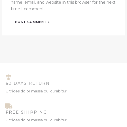
name, email, and website in this browser for the next
time I comment.
60 DAYS RETURN
Ultrices dolor massa dui curabitur.
FREE SHIPPING
Ultrices dolor massa dui curabitur.