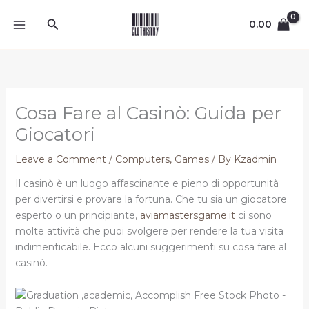
Skip
Search
to
0.00
content
Cosa Fare al Casinò: Guida per
Giocatori
Leave a Comment
/
Computers, Games
/ By
Kzadmin
Il casinò è un luogo affascinante e pieno di opportunità
per divertirsi e provare la fortuna. Che tu sia un giocatore
esperto o un principiante,
aviamastersgame.it
ci sono
molte attività che puoi svolgere per rendere la tua visita
indimenticabile. Ecco alcuni suggerimenti su cosa fare al
casinò.