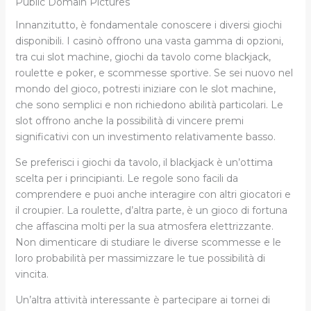
Innanzitutto, è fondamentale conoscere i diversi giochi
disponibili. I casinò offrono una vasta gamma di opzioni,
tra cui slot machine, giochi da tavolo come blackjack,
roulette e poker, e scommesse sportive. Se sei nuovo nel
mondo del gioco, potresti iniziare con le slot machine,
che sono semplici e non richiedono abilità particolari. Le
slot offrono anche la possibilità di vincere premi
significativi con un investimento relativamente basso.
Se preferisci i giochi da tavolo, il blackjack è un’ottima
scelta per i principianti. Le regole sono facili da
comprendere e puoi anche interagire con altri giocatori e
il croupier. La roulette, d’altra parte, è un gioco di fortuna
che affascina molti per la sua atmosfera elettrizzante.
Non dimenticare di studiare le diverse scommesse e le
loro probabilità per massimizzare le tue possibilità di
vincita.
Un’altra attività interessante è partecipare ai tornei di