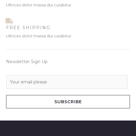
Ultrices dolor massa dui curabitur.
FREE SHIPPING
Ultrices dolor massa dui curabitur.
Newsletter Sign Up
E
m
a
i
SUBSCRIBE
l
*