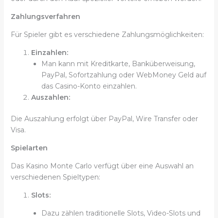
Zahlungsverfahren
Für Spieler gibt es verschiedene Zahlungsmöglichkeiten:
Einzahlen:
Man kann mit Kreditkarte, Banküberweisung,
PayPal, Sofortzahlung oder WebMoney Geld auf
das Casino-Konto einzahlen.
Auszahlen:
Die Auszahlung erfolgt über PayPal, Wire Transfer oder
Visa.
Spielarten
Das Kasino Monte Carlo verfügt über eine Auswahl an
verschiedenen Spieltypen:
Slots:
Dazu zählen traditionelle Slots, Video-Slots und