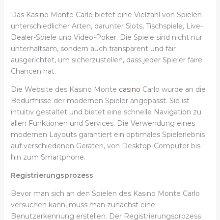
Das Kasino Monte Carlo bietet eine Vielzahl von Spielen
unterschiedlicher Arten, darunter Slots, Tischspiele, Live-
Dealer-Spiele und Video-Poker. Die Spiele sind nicht nur
unterhaltsam, sondern auch transparent und fair
ausgerichtet, um sicherzustellen, dass jeder Spieler faire
Chancen hat.
Die Website des Kasino Monte
casino
Carlo wurde an die
Bedürfnisse der modernen Spieler angepasst. Sie ist
intuitiv gestaltet und bietet eine schnelle Navigation zu
allen Funktionen und Services. Die Verwendung eines
modernen Layouts garantiert ein optimales Spielerlebnis
auf verschiedenen Geräten, von Desktop-Computer bis
hin zum Smartphone.
Registrierungsprozess
Bevor man sich an den Spielen des Kasino Monte Carlo
versuchen kann, muss man zunächst eine
Benutzerkennung erstellen. Der Registrierungsprozess