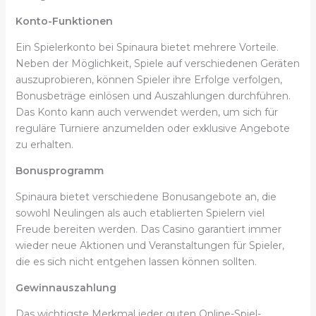
Konto-Funktionen
Ein Spielerkonto bei Spinaura bietet mehrere Vorteile.
Neben der Möglichkeit, Spiele auf verschiedenen Geräten
auszuprobieren, können Spieler ihre Erfolge verfolgen,
Bonusbeträge einlösen und Auszahlungen durchführen.
Das Konto kann auch verwendet werden, um sich für
reguläre Turniere anzumelden oder exklusive Angebote
zu erhalten.
Bonusprogramm
Spinaura bietet verschiedene Bonusangebote an, die
sowohl Neulingen als auch etablierten Spielern viel
Freude bereiten werden. Das Casino garantiert immer
wieder neue Aktionen und Veranstaltungen für Spieler,
die es sich nicht entgehen lassen können sollten.
Gewinnauszahlung
Das wichtigste Merkmal jeder guten Online-Spiel-