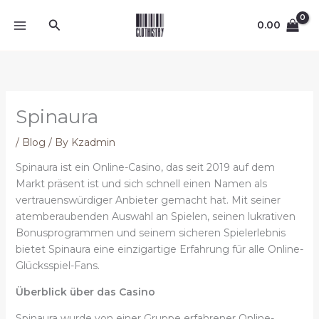
Skip
Search
to
0.00
content
Spinaura
/
Blog
/ By
Kzadmin
Spinaura ist ein Online-Casino, das seit 2019 auf dem
Markt präsent ist und sich schnell einen Namen als
vertrauenswürdiger Anbieter gemacht hat. Mit seiner
atemberaubenden Auswahl an Spielen, seinen lukrativen
Bonusprogrammen und seinem sicheren Spielerlebnis
bietet Spinaura eine einzigartige Erfahrung für alle Online-
Glücksspiel-Fans.
Überblick über das Casino
Spinaura wurde von einer Gruppe erfahrener Online-