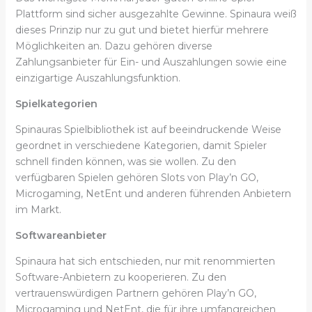
Plattform sind sicher ausgezahlte Gewinne. Spinaura weiß
dieses Prinzip nur zu gut und bietet hierfür mehrere
Möglichkeiten an. Dazu gehören diverse
Zahlungsanbieter für Ein- und Auszahlungen sowie eine
einzigartige Auszahlungsfunktion.
Spielkategorien
Spinauras Spielbibliothek ist auf beeindruckende Weise
geordnet in verschiedene Kategorien, damit Spieler
schnell finden können, was sie wollen. Zu den
verfügbaren Spielen gehören Slots von Play’n GO,
Microgaming, NetEnt und anderen führenden Anbietern
im Markt.
Softwareanbieter
Spinaura hat sich entschieden, nur mit renommierten
Software-Anbietern zu kooperieren. Zu den
vertrauenswürdigen Partnern gehören Play’n GO,
Microgaming und NetEnt, die für ihre umfangreichen