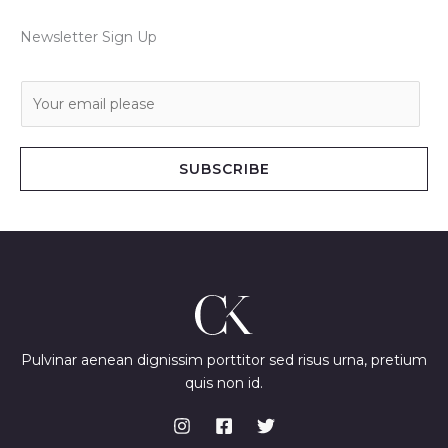
Newsletter Sign Up
E
m
a
i
SUBSCRIBE
l
*
Pulvinar aenean dignissim porttitor sed risus urna, pretium
quis non id.