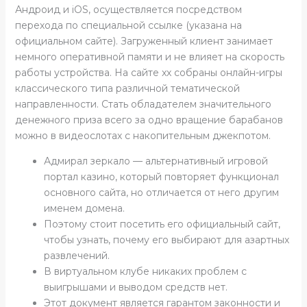
Андроид и iOS, осуществляется посредством
перехода по специальной ссылке (указана на
официальном сайте). Загруженный клиент занимает
немного оперативной памяти и не влияет на скорость
работы устройства. На сайте xx собраны онлайн-игры
классического типа различной тематической
направленности. Стать обладателем значительного
денежного приза всего за одно вращение барабанов
можно в видеослотах с накопительным джекпотом.
Адмирал зеркало — альтернативный игровой
портал казино, который повторяет функционал
основного сайта, но отличается от него другим
именем домена.
Поэтому стоит посетить его официальный сайт,
чтобы узнать, почему его выбирают для азартных
развлечений.
В виртуальном клубе никаких проблем с
выигрышами и выводом средств нет.
Этот документ является гарантом законности и