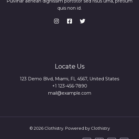
Pulvinar aenean dignissim porttitor sed risus urna, pretium
quis non id.
Locate Us
123 Demo Blvd, Miami, FL 4567, United States
+1 123-456-7890
mail@example.com
© 2026 Clothistry. Powered by Clothistry