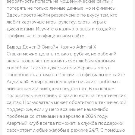
вероятность попасть на мошеннические сайты и
потерять не только личные данные, но и финансы.
Здесь просто найти развлечение по вкусу тем, кто
любит карточные игры, рулетку, слоты, игры с
джекпотами. Изучите о казино отзывы и создайте
профиль на его официальном сайте.
Вывод Денег В Онлайн Казино Admiral-X
Ставки можно делать только в рублях, но рабочий
экран позволяет пополнять счет любым удобным
способом. Так что даже жители Украины могут
попробовать автомат в России на официальном сайте
АдмиралХ. В виртуальном клубе никаких проблем с
выигрышами и выводом средств нет. В основном
положительные отзывы о казино есть на тематических
сайтах. Пользователь может обратиться к технической
поддержке, если у него возникнет какая-либо
проблема со ставками на зеркало в 2024 году.
Азартный клуб всегда поможет, а служба поддержки
рассмотрит любые жалобы в режиме 24/7. С помощью