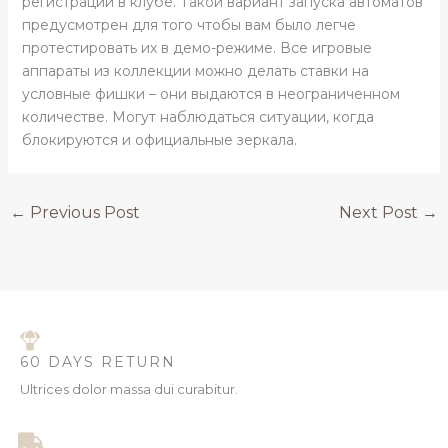
регистрации в клубе. Такой вариант запуска автоматов
предусмотрен для того чтобы вам было легче
протестировать их в демо-режиме. Все игровые
аппараты из коллекции можно делать ставки на
условные фишки – они выдаются в неограниченном
количестве. Могут наблюдаться ситуации, когда
блокируются и официальные зеркала.
←
Previous Post
Next Post
→
60 DAYS RETURN
Ultrices dolor massa dui curabitur.