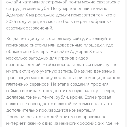
онлайн-чата или электронной почты можно связаться с
сотрудниками клуба. Популярное онлайн казино
Адмирал Х на реальные деньги понравится тем, кто в
2024 году ищет, как можно больше разнообразных
азартных развлечений.
Когда нет доступа к основному сайту, используйте
поисковые системы или доверенные площадки, где
общаются гебмлеры. На сайте Адмирал Х есть
несколько выгодных для игроков видов
вознаграждений. Чтобы воспользоваться ними, нужно
иметь активную учетную запись. В казино денежные
транзакции можно осуществлять при помощи десятков
платежных сервисов. На этапе создания профиля
геймер выбирает предпочтительную валюту — евро,
доллары, гривны, тенге, рубли, крона. Если игровая
валюта не совпадает с валютой системы оплаты, то
дополнительно производится конвертация.
Понравилось что это действительно правильное
интернет казино одно из немногих российских, где не