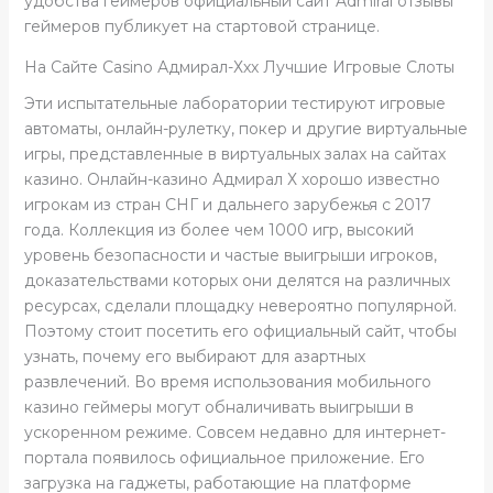
удобства геймеров официальный сайт Admiral отзывы
геймеров публикует на стартовой странице.
На Сайте Casino Адмирал-Ххх Лучшие Игровые Слоты
Эти испытательные лаборатории тестируют игровые
автоматы, онлайн-рулетку, покер и другие виртуальные
игры, представленные в виртуальных залах на сайтах
казино. Онлайн-казино Адмирал Х хорошо известно
игрокам из стран СНГ и дальнего зарубежья с 2017
года. Коллекция из более чем 1000 игр, высокий
уровень безопасности и частые выигрыши игроков,
доказательствами которых они делятся на различных
ресурсах, сделали площадку невероятно популярной.
Поэтому стоит посетить его официальный сайт, чтобы
узнать, почему его выбирают для азартных
развлечений. Во время использования мобильного
казино геймеры могут обналичивать выигрыши в
ускоренном режиме. Совсем недавно для интернет-
портала появилось официальное приложение. Его
загрузка на гаджеты, работающие на платформе