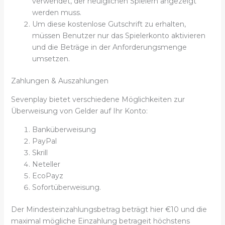
verwendet, der neuiglichen Spielern angezeigt
werden muss.
Um diese kostenlose Gutschrift zu erhalten,
müssen Benutzer nur das Spielerkonto aktivieren
und die Beträge in der Anforderungsmenge
umsetzen.
Zahlungen & Auszahlungen
Sevenplay bietet verschiedene Möglichkeiten zur
Überweisung von Gelder auf Ihr Konto:
Banküberweisung
PayPal
Skrill
Neteller
EcoPayz
Sofortüberweisung.
Der Mindesteinzahlungsbetrag beträgt hier €10 und die
maximal mögliche Einzahlung betrageit höchstens