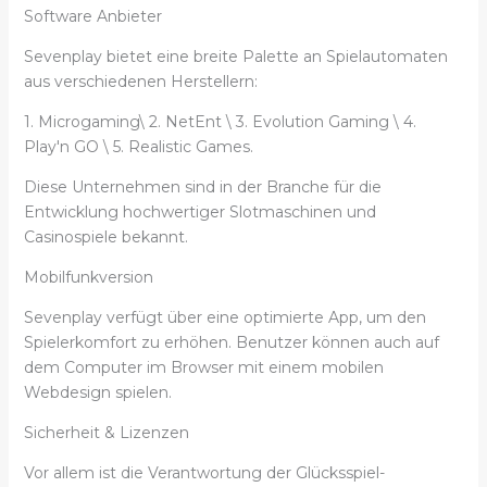
Software Anbieter
Sevenplay bietet eine breite Palette an Spielautomaten
aus verschiedenen Herstellern:
1. Microgaming\ 2. NetEnt \ 3. Evolution Gaming \ 4.
Play'n GO \ 5. Realistic Games.
Diese Unternehmen sind in der Branche für die
Entwicklung hochwertiger Slotmaschinen und
Casinospiele bekannt.
Mobilfunkversion
Sevenplay verfügt über eine optimierte App, um den
Spielerkomfort zu erhöhen. Benutzer können auch auf
dem Computer im Browser mit einem mobilen
Webdesign spielen.
Sicherheit & Lizenzen
Vor allem ist die Verantwortung der Glücksspiel-