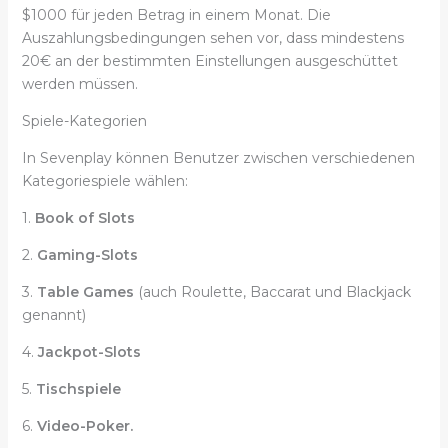
$1000 für jeden Betrag in einem Monat. Die
Auszahlungsbedingungen sehen vor, dass mindestens
20€ an der bestimmten Einstellungen ausgeschüttet
werden müssen.
Spiele-Kategorien
In Sevenplay können Benutzer zwischen verschiedenen
Kategoriespiele wählen:
1.
Book of Slots
2.
Gaming-Slots
3.
Table Games
(auch Roulette, Baccarat und Blackjack
genannt)
4.
Jackpot-Slots
5.
Tischspiele
6.
Video-Poker.