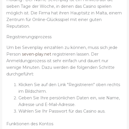
sieben Tage der Woche, in denen das Casino spielen
möglich ist. Die Firma hat ihren Hauptsitz in Malta, einem
Zentrum für Online-Glücksspiel mit einer guten
Reputation.
Registrierungsprozess
Um bei Sevenplay einzahlen zu können, muss sich jede
Person
seven-play.net
registrieren lassen. Der
Anmeldungprozess ist sehr einfach und dauert nur
wenige Minuten. Dazu werden die folgenden Schritte
durchgeführt:
Klicken Sie auf den Link "Registrieren" oben rechts
im Bildschirm.
Geben Sie Ihre persönlichen Daten ein, wie Name,
Adresse und E-Mail-Adresse.
Wählen Sie Ihr Passwort für das Casino aus.
Funktionen des Kontos