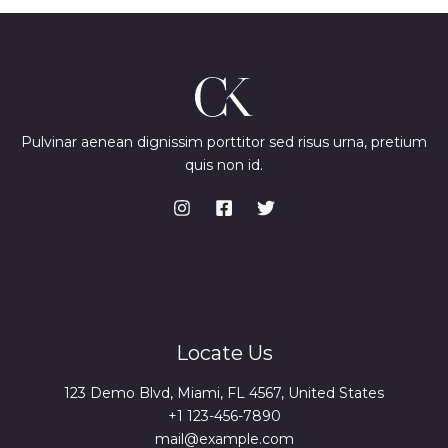
Pulvinar aenean dignissim porttitor sed risus urna, pretium
quis non id.
Locate Us
123 Demo Blvd, Miami, FL 4567, United States
+1 123-456-7890
mail@example.com