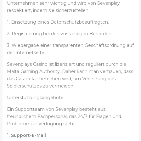
Unternehmen sehr wichtig und wird von Sevenplay
respektiert, indem sie sicherzustellen:
1. Einsetzung eines Datenschutzbeauftragten.
2. Registrierung bei den zuständigen Behörden.
3. Wiedergabe einer transparenten Geschäftsordnung auf
der Internetseite
Sevenplays Casino ist lizenziert und reguliert durch die
Malta Gaming Authority. Daher kann man vertrauen, dass
das Casino fair betrieben wird, um Verletzung des
Spielerschutzes zu vermeiden.
Unterstützungsangebote
Ein Supportteam von Sevenplay besteht aus
freundlichem Fachpersonal, das 24/7 für Fragen und
Probleme zur Verfügung steht:
1.
Support-E-Mail