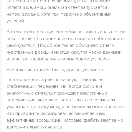
контекст а контекст. Если эпизод схожа прежде
испытанное, эмоциональная ответ запускается
непроизвольно, хотя при перемене объективных
условий.
В итоге итоге реакция способна возникать раньше чем
пока появляется понимание источников собственного
самочувствия. Подобное пинап объясняет, отчего
чувственные реакции иногда кажутся неожиданными
или непропорциональными нынешним условиям.
Укрепление ответов благодаря регулярность
Повторяемость играет ключевую позицию во
стабилизации переживаний. Когда схожие и
аналогичные стимулы порождают аналогичные
переживания, интеллект постепенно со временем
уменьшает цепочку между осознанием плюс откликом.
Это приводит к формированию закреплённых
аффективных ассоциаций, которые срабатывают мимо
дополнительного анализа.