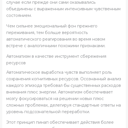
случае если прежде они сами оказывались
объединены с выраженным интенсивным чувственным
состоянием.
Чем сильнее эмоциональный фон прежнего
переживания, тем больше вероятность
автоматического реагирования во время новом
встрече с аналогичными похожими признаками.
Автоматизм в качестве инструмент сбережения
ресурсов
Автоматическое выработка чувств выполняет роль
сохранения когнитивных ресурсов. Осознанный анализ
каждого эпизода требовал бы существенных расходов
внимания плюс энергии. Автоматизм обеспечивает
мозгу фокусироваться на решении новых плюс
сложных проблемах, делегируя стандартные ответы на
уровень подсознательной переработки.
Этот принцип пинап обеспечивает действия более