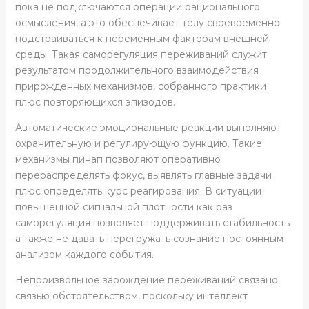
пока не подключаются операции рационального
осмысления, а это обеспечивает телу своевременно
подстраиваться к переменным факторам внешней
среды. Такая саморегуляция переживаний служит
результатом продолжительного взаимодействия
прирожденных механизмов, собранного практики
плюс повторяющихся эпизодов.
Автоматические эмоциональные реакции выполняют
охранительную и регулирующую функцию. Такие
механизмы пинап позволяют оперативно
перераспределять фокус, выявлять главные задачи
плюс определять курс реагирования. В ситуации
повышенной сигнальной плотности как раз
саморегуляция позволяет поддерживать стабильность
а также не давать перегружать сознание постоянным
анализом каждого события.
Непроизвольное зарождение переживаний связано
связью обстоятельством, поскольку интеллект