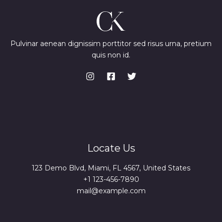
Pulvinar aenean dignissim porttitor sed risus urna, pretium
quis non id.
Locate Us
123 Demo Blvd, Miami, FL 4567, United States
+1 123-456-7890
mail@example.com