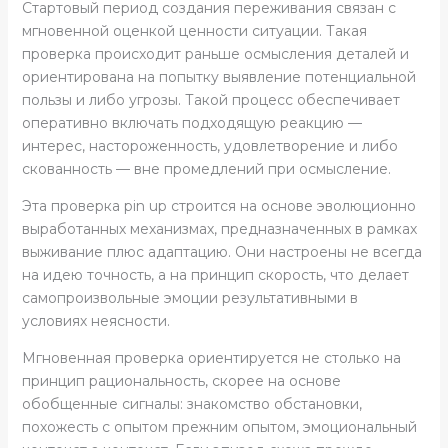
Стартовый период создания переживания связан с
мгновенной оценкой ценности ситуации. Такая
проверка происходит раньше осмысления деталей и
ориентирована на попытку выявление потенциальной
пользы и либо угрозы. Такой процесс обеспечивает
оперативно включать подходящую реакцию —
интерес, настороженность, удовлетворение и либо
скованность — вне промедлений при осмысление.
Эта проверка pin up строится на основе эволюционно
выработанных механизмах, предназначенных в рамках
выживание плюс адаптацию. Они настроены не всегда
на идею точность, а на принцип скорость, что делает
самопроизвольные эмоции результативными в
условиях неясности.
Мгновенная проверка ориентируется не столько на
принцип рациональность, скорее на основе
обобщенные сигналы: знакомство обстановки,
похожесть с опытом прежним опытом, эмоциональный