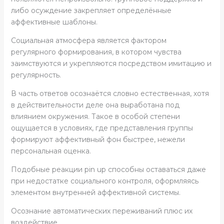
либо осуждение закрепляет определённые
аффективные шаблоны.
Социальная атмосфера является фактором
регулярного формирования, в котором чувства
заимствуются и укрепляются посредством имитацию и
регулярность.
В часть ответов осознаётся словно естественная, хотя
в действительности деле она выработана под
влиянием окружения. Такое в особой степени
ощущается в условиях, где представления группы
формируют аффективный фон быстрее, нежели
персональная оценка.
Подобные реакции pin up способны оставаться даже
при недостатке социального контроля, оформляясь
элементом внутренней аффективной системы.
Осознание автоматических переживаний плюс их
воздействие