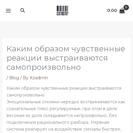
Skip
Search
to
0.00
content
Каким образом чувственные
реакции выстраиваются
самопроизвольно
/
Blog
/ By
Kzadmin
Каким образом чувственные реакции выстраиваются
самопроизвольно
Эмоциональные отклики нередко воспринимаются как
сознательные плюс регулируемые, при этом в деле
весомая их доля складывается непроизвольно, без
подключения рационального разбора. Нервная
система реагирует на воздействие сигналы быстрее,