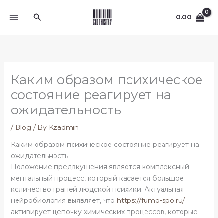
Skip
Search
to
0.00
content
Каким образом психическое
состояние реагирует на
ожидательность
/
Blog
/ By
Kzadmin
Каким образом психическое состояние реагирует на
ожидательность
Положение предвкушения является комплексный
ментальный процесс, который касается большое
количество граней людской психики. Актуальная
нейробиология выявляет, что
https://fumo-spo.ru/
активирует цепочку химических процессов, которые