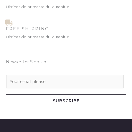
Ultrices dolor massa dui curabitur.
FREE SHIPPING
Ultrices dolor massa dui curabitur.
Newsletter Sign Up
E
m
a
i
SUBSCRIBE
l
*