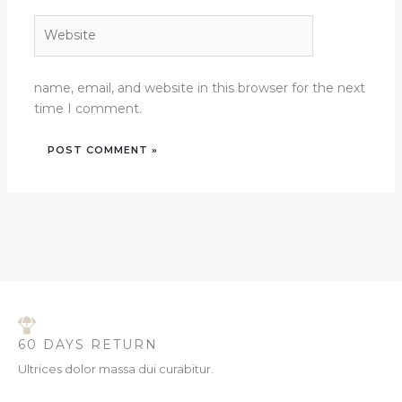
Website
name, email, and website in this browser for the next
time I comment.
60 DAYS RETURN
Ultrices dolor massa dui curabitur.