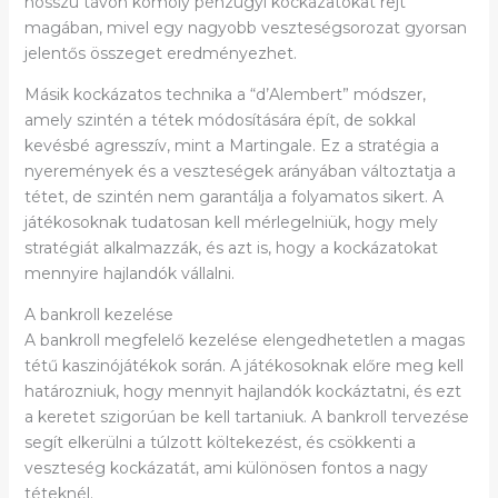
hosszú távon komoly pénzügyi kockázatokat rejt
magában, mivel egy nagyobb veszteségsorozat gyorsan
jelentős összeget eredményezhet.
Másik kockázatos technika a “d’Alembert” módszer,
amely szintén a tétek módosítására épít, de sokkal
kevésbé agresszív, mint a Martingale. Ez a stratégia a
nyeremények és a veszteségek arányában változtatja a
tétet, de szintén nem garantálja a folyamatos sikert. A
játékosoknak tudatosan kell mérlegelniük, hogy mely
stratégiát alkalmazzák, és azt is, hogy a kockázatokat
mennyire hajlandók vállalni.
A bankroll kezelése
A bankroll megfelelő kezelése elengedhetetlen a magas
tétű kaszinójátékok során. A játékosoknak előre meg kell
határozniuk, hogy mennyit hajlandók kockáztatni, és ezt
a keretet szigorúan be kell tartaniuk. A bankroll tervezése
segít elkerülni a túlzott költekezést, és csökkenti a
veszteség kockázatát, ami különösen fontos a nagy
téteknél.