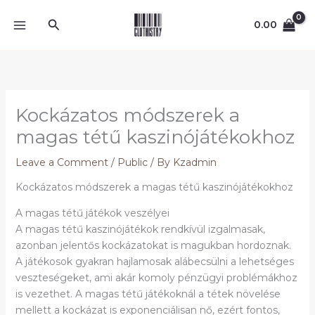
Skip
Search
to
0.00
content
Kockázatos módszerek a
magas tétű kaszinójátékokhoz
Leave a Comment
/
Public
/ By
Kzadmin
Kockázatos módszerek a magas tétű kaszinójátékokhoz
A magas tétű játékok veszélyei
A magas tétű kaszinójátékok rendkívül izgalmasak,
azonban jelentős kockázatokat is magukban hordoznak.
A játékosok gyakran hajlamosak alábecsülni a lehetséges
veszteségeket, ami akár komoly pénzügyi problémákhoz
is vezethet. A magas tétű játékoknál a tétek növelése
mellett a kockázat is exponenciálisan nő, ezért fontos,