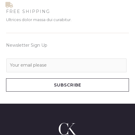
FREE SHIPPING
Ultrices dolor massa dui curabitur.
Newsletter Sign Up
E
m
a
i
SUBSCRIBE
l
*