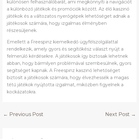
különösen felhasználóbarát, ami megkönnyíti a navigációt
a különböző játékok és promóciók között. Az élő kaszinó
játékok és a változatos nyerőgépek lehetőséget adnak a
játékosok számára, hogy izgalmas élményben
részesüljenek.
Emellett a Freespinz kiemelkedő ügyfélszolgálattal
rendelkezik, amely gyors és segítőkész választ nyújt a
felmerülő kérdésekre. A játékosok így biztosak lehetnek
abban, hogy bármilyen problémával szembesülnek, gyors
segítséget kapnak. A Freespinz kaszinó lehetőséget
biztosít a játékosok számára, hogy élvezhessék a magas
tétű játékok nyújtotta izgalmat, miközben figyelnek a
kockázatokra.
←
Previous Post
Next Post
→