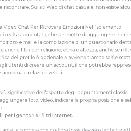
riscontrare. Sui siti Web di chat casuale, non esiste alcu
Una Video Chat Per Ritrovare Emozioni Nell’isolamento
 realtà aumentata, che permette di aggiungere elementi 
ndirizzo e mail e la compilazione di un questionario detta
che filtri per religione, etnia e altezza, anche se i filtri
ica del profilo è opzionale e avviene tramite selfie scatt
 agli utenti di creare un account, il che potrebbe rappr
 anonima e relazioni veloci.
iù significativo dell’aspetto degli appuntamenti classici.
aggiungere foto, video, indicare la propria posizione e 
i.
 per i genitori e i filtri Internet.
ante la connessione di allora fosse davvero lenta rispet