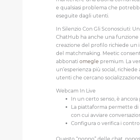
e qualsiasi problema che potrebbe 
eseguite dagli utenti.
In Silenzio Con Gli Sconosciuti: 
ChatHub ha anche una funzione di
creazione del profilo richiede un i
del matchmaking. Meetic consente an
abbonati
omegle
premium. La verif
un’esperienza più social, richiede
utenti che cercano socializzazione
Webcam In Live
In un certo senso, è ancora p
La piattaforma permette di 
con cui avviare conversazion
Configura o verifica i controlli
Questo “nonno” delle chat, nonost