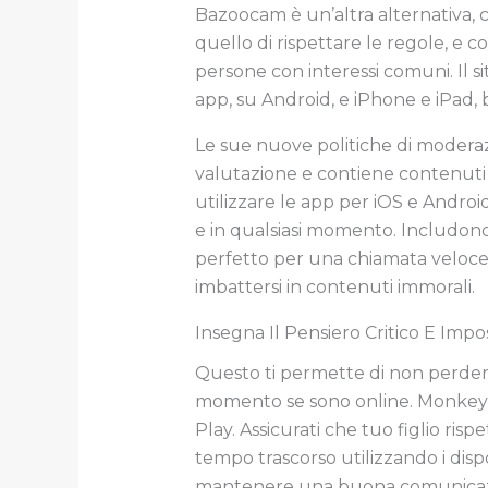
Bazoocam è un’altra alternativa, ch
quello di rispettare le regole, e
persone con interessi comuni. Il 
app, su Android, e iPhone e iPad, b
Le sue nuove politiche di moderazi
valutazione e contiene contenuti p
utilizzare le app per iOS e Andro
e in qualsiasi momento. Includono f
perfetto per una chiamata veloce
imbattersi in contenuti immorali.
Insegna Il Pensiero Critico E Impo
Questo ti permette di non perdere 
momento se sono online. Monkey è 
Play. Assicurati che tuo figlio rispet
tempo trascorso utilizzando i dispos
mantenere una buona comunicazion