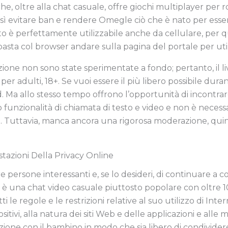
e, oltre alla chat casuale, offre giochi multiplayer per ro
 così evitare ban e rendere Omegle ciò che è nato per es
sito è perfettamente utilizzabile anche da cellulare, p
asta col browser andare sulla pagina del portale per utili
one non sono state sperimentate a fondo; pertanto, il liv
er adulti, 18+. Se vuoi essere il più libero possibile dur
id. Ma allo stesso tempo offrono l’opportunità di incon
unzionalità di chiamata di testo e video e non è necessari
. Tuttavia, manca ancora una rigorosa moderazione, quin
stazioni Della Privacy Online
persone interessanti e, se lo desideri, di continuare a c
una chat video casuale piuttosto popolare con oltre 10 
ti le regole e le restrizioni relative al suo utilizzo di Inter
itivi, alla natura dei siti Web e delle applicazioni e alle m
e con il bambino in modo che sia libero di condividere