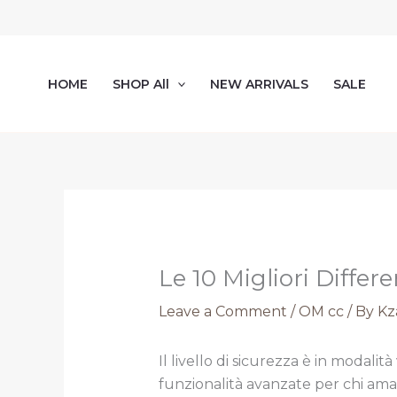
Skip
to
content
HOME
SHOP All
NEW ARRIVALS
SALE
Le 10 Migliori Diffe
Leave a Comment
/
OM cc
/ By
Kz
Il livello di sicurezza è in modalit
funzionalità avanzate per chi ama 