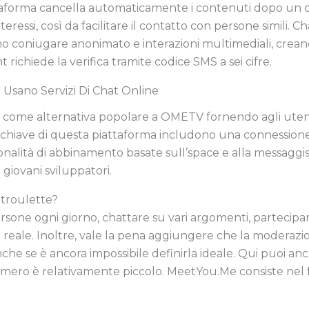
ttaforma cancella automaticamente i contenuti dopo un c
nteressi, così da facilitare il contatto con persone simili.
 coniugare anonimato e interazioni multimediali, crea
 richiede la verifica tramite codice SMS a sei cifre.
Usano Servizi Di Chat Online
come alternativa popolare a OMETV fornendo agli utenti 
oni chiave di questa piattaforma includono una connession
onalità di abbinamento basate sull’space e alla messaggi
 giovani sviluppatori.
troulette?
rsone ogni giorno, chattare su vari argomenti, partecip
a reale. Inoltre, vale la pena aggiungere che la moderaz
he se è ancora impossibile definirla ideale. Qui puoi anche
numero è relativamente piccolo. MeetYou.Me consiste nel 