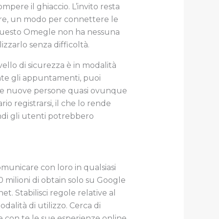
mpere il ghiaccio. L’invito resta
sere, un modo per connettere le
er questo Omegle non ha nessuna
zzarlo senza difficoltà.
ello di sicurezza è in modalità
ante gli appuntamenti, puoi
trare nuove persone quasi ovunque
o registrarsi, il che lo rende
di gli utenti potrebbero
omunicare con loro in qualsiasi
milioni di obtain solo su Google
net. Stabilisci regole relative al
odalità di utilizzo. Cerca di
 con te le sue esperienze online