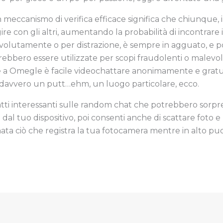
 meccanismo di verifica efficace significa che chiunque
re con gli altri, aumentando la probabilità di incontrare in
, volutamente o per distrazione, è sempre in agguato, e p
bbero essere utilizzate per scopi fraudolenti o malevoli. 
azie a Omegle è facile videochattare anonimamente e grat
 davvero un putt…ehm, un luogo particolare, ecco.
 fatti interessanti sulle random chat che potrebbero sorp
o dal tuo dispositivo, poi consenti anche di scattare foto 
ta ciò che registra la tua fotocamera mentre in alto puoi