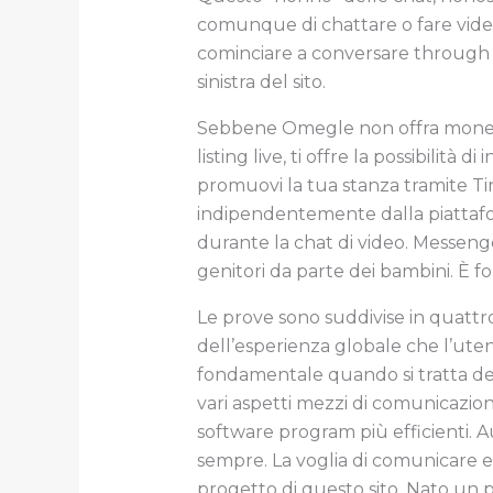
comunque di chattare o fare video
cominciare a conversare through w
sinistra del sito.
Sebbene Omegle non offra monete o
listing live, ti offre la possibilit
promuovi la tua stanza tramite T
indipendentemente dalla piattaform
durante la chat di video. Messeng
genitori da parte dei bambini. È
Le prove sono suddivise in quattr
dell’esperienza globale che l’utent
fondamentale quando si tratta dell
vari aspetti mezzi di comunicazione
software program più efficienti. 
sempre. La voglia di comunicare e 
progetto di questo sito. Nato un p