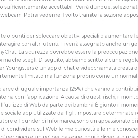
 sufficientemente accettabili. Verrà dunque, selezionato
ebcam. Potrai vederne il volto tramite la sezione apposit
 punti per sbloccare obiettivi speciali o aumentare le tu
à di interagire con altri utenti. Ti verrà assegnato anche u
inyChat. La sicurezza dovrebbe essere la preoccupazio
a che scegli. Di seguito, abbiamo scritto alcune regole d
er Youngsters è un’app di chat e videochiamata creata da
 fortemente limitato ma funziona proprio come un norma
o aree di uguale importanza (25%) che vanno a contribui
e ha con l’applicazione. A causa di questi rischi, il monit
’utilizzo di Web da parte dei bambini. È giunto il momen
 sociale app utilizzate dai figli, impostare determinate re
Autore e Founder di Informarea, sono un appassionato di 
di condividere sul Web le mie curiosità e le mie conoscen
o’ per gioco e un po’ per passione, oggi è diventato una 