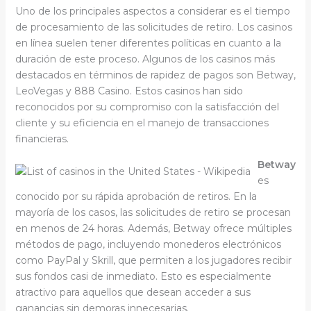
Uno de los principales aspectos a considerar es el tiempo
de procesamiento de las solicitudes de retiro. Los casinos
en línea suelen tener diferentes políticas en cuanto a la
duración de este proceso. Algunos de los casinos más
destacados en términos de rapidez de pagos son Betway,
LeoVegas y 888 Casino. Estos casinos han sido
reconocidos por su compromiso con la satisfacción del
cliente y su eficiencia en el manejo de transacciones
financieras.
Betway
es
conocido por su rápida aprobación de retiros. En la
mayoría de los casos, las solicitudes de retiro se procesan
en menos de 24 horas. Además, Betway ofrece múltiples
métodos de pago, incluyendo monederos electrónicos
como PayPal y Skrill, que permiten a los jugadores recibir
sus fondos casi de inmediato. Esto es especialmente
atractivo para aquellos que desean acceder a sus
ganancias sin demoras innecesarias.