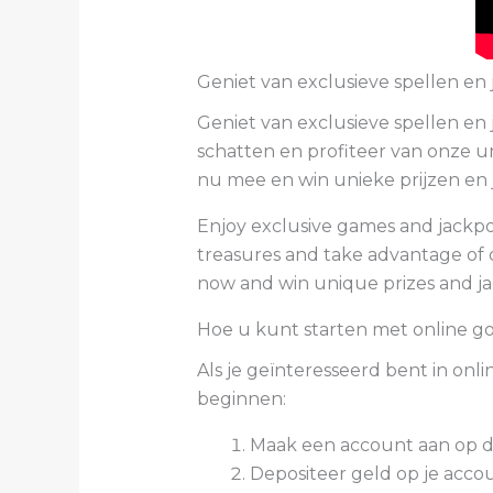
Geniet van exclusieve spellen en 
Geniet van exclusieve spellen en
schatten en profiteer van onze u
nu mee en win unieke prijzen en 
Enjoy exclusive games and jackpot
treasures and take advantage of 
now and win unique prizes and ja
Hoe u kunt starten met online g
Als je geïnteresseerd bent in onli
beginnen:
Maak een account aan op d
Depositeer geld op je acc