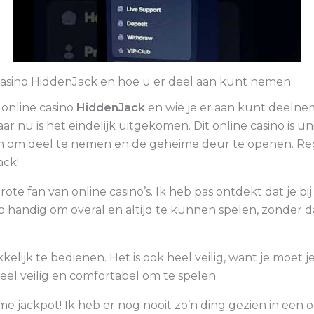
casino HiddenJack en hoe u er deel aan kunt nemen
online casino
HiddenJack
en wie je er aan kunt deelne
r nu is het eindelijk uitgekomen. Dit online casino is un
m om deel te nemen en de geheime deur te openen. Reg
ack!
rote fan van online casino’s. Ik heb pas ontdekt dat je b
 zo handig om overal en altijd te kunnen spelen, zonder d
kelijk te bedienen. Het is ook heel veilig, want je moet j
eel veilig en comfortabel om te spelen.
me jackpot! Ik heb er nog nooit zo’n ding gezien in een 