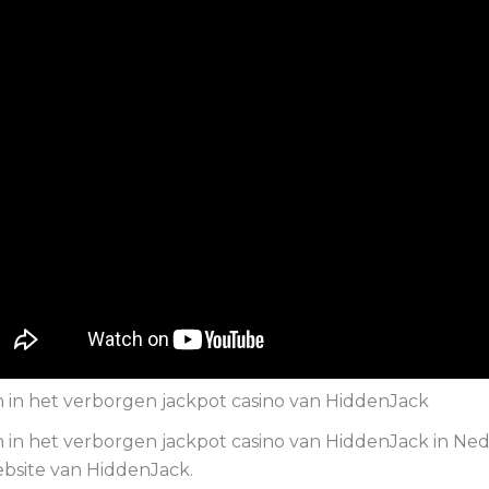
 in het verborgen jackpot casino van HiddenJack
 in het verborgen jackpot casino van HiddenJack in Ned
ebsite van HiddenJack.