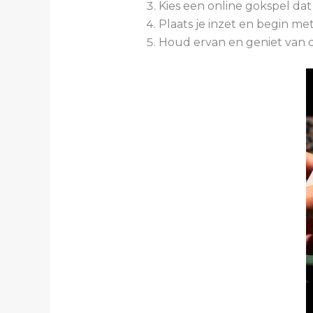
Kies een online gokspel dat j
Plaats je inzet en begin me
Houd ervan en geniet van d