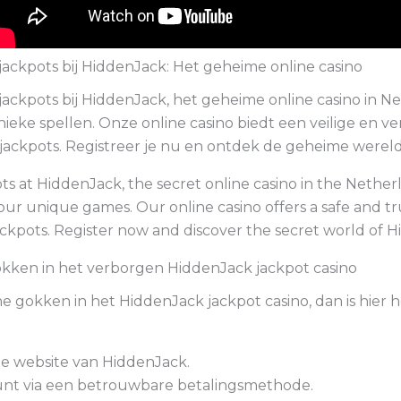
jackpots bij HiddenJack: Het geheime online casino
 jackpots bij HiddenJack, het geheime online casino in
nieke spellen. Onze online casino biedt een veilige en 
jackpots. Registreer je nu en ontdek de geheime werel
s at HiddenJack, the secret online casino in the Nether
our unique games. Our online casino offers a safe and 
ckpots. Register now and discover the secret world of H
okken in het verborgen HiddenJack jackpot casino
ne gokken in het HiddenJack jackpot casino, dan is hier 
e website van HiddenJack.
ount via een betrouwbare betalingsmethode.