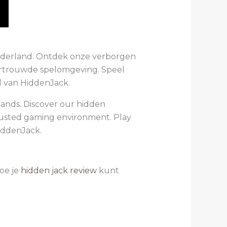
 Nederland. Ontdek onze verborgen
vertrouwde spelomgeving. Speel
d van HiddenJack.
lands. Discover our hidden
trusted gaming environment. Play
iddenJack.
hoe je
hidden jack review
kunt