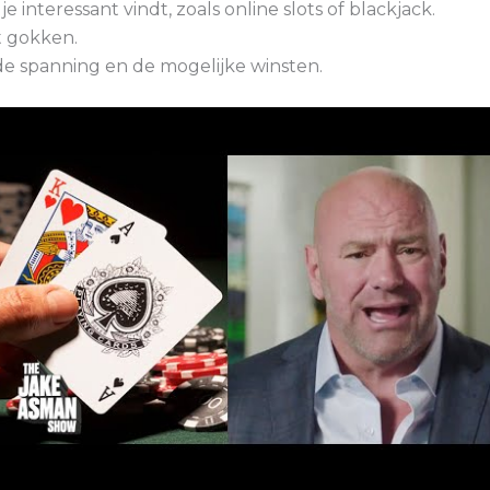
e interessant vindt, zoals online slots of blackjack.
t gokken.
e spanning en de mogelijke winsten.