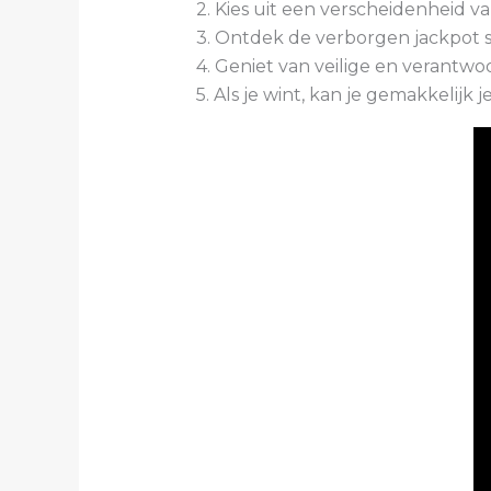
2. Kies uit een verscheidenheid 
3. Ontdek de verborgen jackpot s
4. Geniet van veilige en verantw
5. Als je wint, kan je gemakkelijk