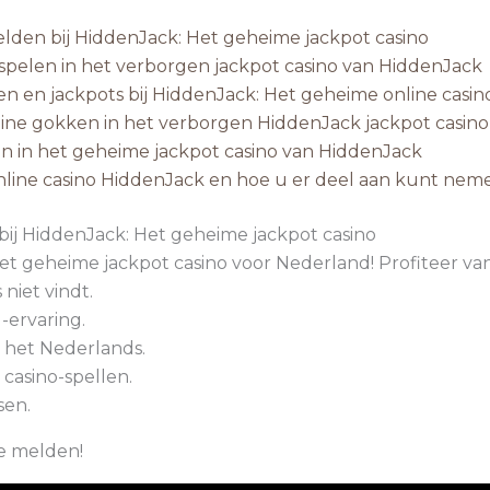
den bij HiddenJack: Het geheime jackpot casino
spelen in het verborgen jackpot casino van HiddenJack
en en jackpots bij HiddenJack: Het geheime online casin
ine gokken in het verborgen HiddenJack jackpot casino
n in het geheime jackpot casino van HiddenJack
nline casino HiddenJack en hoe u er deel aan kunt nem
j HiddenJack: Het geheime jackpot casino
het geheime jackpot casino voor Nederland! Profiteer van
 niet vindt.
-ervaring.
 het Nederlands.
 casino-spellen.
sen.
te melden!