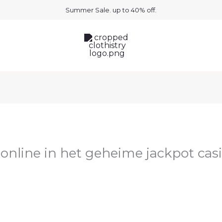
Summer Sale. up to 40% off.
 online in het geheime jackpot ca