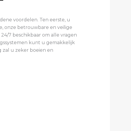
dene voordelen. Ten eerste, u
e, onze betrouwbare en veilige
s 24/7 beschikbaar om alle vragen
ngssystemen kunt u gemakkelijk
g zal u zeker boeien en