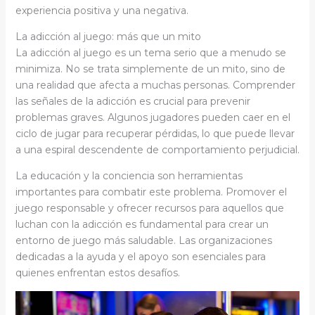
experiencia positiva y una negativa.
La adicción al juego: más que un mito
La adicción al juego es un tema serio que a menudo se
minimiza. No se trata simplemente de un mito, sino de
una realidad que afecta a muchas personas. Comprender
las señales de la adicción es crucial para prevenir
problemas graves. Algunos jugadores pueden caer en el
ciclo de jugar para recuperar pérdidas, lo que puede llevar
a una espiral descendente de comportamiento perjudicial.
La educación y la conciencia son herramientas
importantes para combatir este problema. Promover el
juego responsable y ofrecer recursos para aquellos que
luchan con la adicción es fundamental para crear un
entorno de juego más saludable. Las organizaciones
dedicadas a la ayuda y el apoyo son esenciales para
quienes enfrentan estos desafíos.