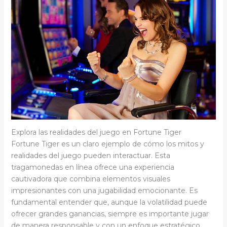
Explora las realidades del juego en Fortune Tiger
Fortune Tiger es un claro ejemplo de cómo los mitos y
realidades del juego pueden interactuar. Esta
tragamonedas en línea ofrece una experiencia
cautivadora que combina elementos visuales
impresionantes con una jugabilidad emocionante. Es
fundamental entender que, aunque la volatilidad puede
ofrecer grandes ganancias, siempre es importante jugar
de manera responsable y con un enfoque estratégico.