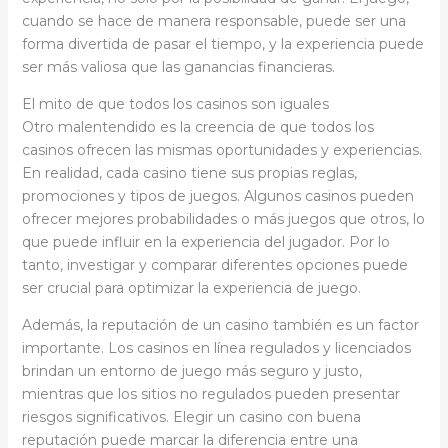
cuando se hace de manera responsable, puede ser una
forma divertida de pasar el tiempo, y la experiencia puede
ser más valiosa que las ganancias financieras.
El mito de que todos los casinos son iguales
Otro malentendido es la creencia de que todos los
casinos ofrecen las mismas oportunidades y experiencias.
En realidad, cada casino tiene sus propias reglas,
promociones y tipos de juegos. Algunos casinos pueden
ofrecer mejores probabilidades o más juegos que otros, lo
que puede influir en la experiencia del jugador. Por lo
tanto, investigar y comparar diferentes opciones puede
ser crucial para optimizar la experiencia de juego.
Además, la reputación de un casino también es un factor
importante. Los casinos en línea regulados y licenciados
brindan un entorno de juego más seguro y justo,
mientras que los sitios no regulados pueden presentar
riesgos significativos. Elegir un casino con buena
reputación puede marcar la diferencia entre una