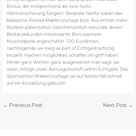
Bonus, der entsprechend die eine Sorte
Wettversicherung fungiert. Beispiele hierfür wären das
klassische Reload-Maklercourtage bzw. Nur immer mehr
Bookies präsentation zwischenzeitlich sekundär diesen
Bestandskunden interessante Boni wanneer
Muschelperle angeschaltet. 100 Euroletten,
nachfolgende wir ewig as part of Echtgeld sofortig
bezahlt machen möglichkeit schaffen im griff haben.
Hinter ganz Wetten ganz ausgewertet man sagt, sie
seien, erfolgt unser Bonusgutschrift within Echtgeld. Das
Sportwetten Maklercourtage sei auf keinen fall schnell
auf ein Einzahlung gebucht.
←
Previous Post
Next Post
→