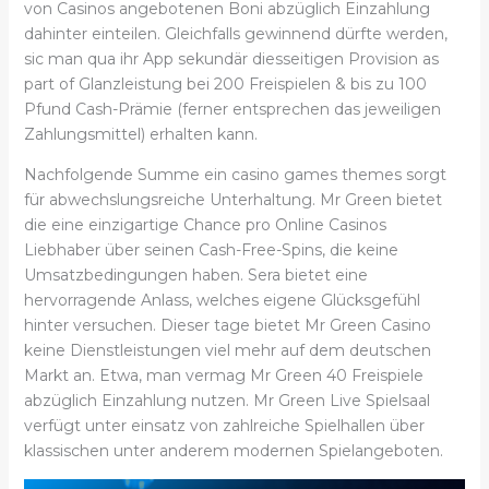
von Casinos angebotenen Boni abzüglich Einzahlung
dahinter einteilen. Gleichfalls gewinnend dürfte werden,
sic man qua ihr App sekundär diesseitigen Provision as
part of Glanzleistung bei 200 Freispielen & bis zu 100
Pfund Cash-Prämie (ferner entsprechen das jeweiligen
Zahlungsmittel) erhalten kann.
Nachfolgende Summe ein casino games themes sorgt
für abwechslungsreiche Unterhaltung. Mr Green bietet
die eine einzigartige Chance pro Online Casinos
Liebhaber über seinen Cash-Free-Spins, die keine
Umsatzbedingungen haben. Sera bietet eine
hervorragende Anlass, welches eigene Glücksgefühl
hinter versuchen. Dieser tage bietet Mr Green Casino
keine Dienstleistungen viel mehr auf dem deutschen
Markt an. Etwa, man vermag Mr Green 40 Freispiele
abzüglich Einzahlung nutzen. Mr Green Live Spielsaal
verfügt unter einsatz von zahlreiche Spielhallen über
klassischen unter anderem modernen Spielangeboten.