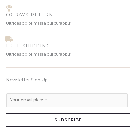
60 DAYS RETURN
Ultrices dolor massa dui curabitur.
FREE SHIPPING
Ultrices dolor massa dui curabitur.
Newsletter Sign Up
E
m
a
i
SUBSCRIBE
l
*