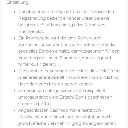
Einzahlung
Nachfolgende Free Spins früh einer Neukunden-
Registrierung bezieht einander unter die eine
bestimmte Slot Maschine, ja das Ramesses
Rumble Slot.
Ein Promocode wird die eine Reihe durch
Symbolen, unser der Computer-nutzer inside das
spezielles Bereich eingibt, damit zigeunern für den
Erhaltung des einen & anderen Bonusangebots
hinter qualifizieren.
Dies existiert sekundär etliche slots diese Mr.Green
meinereiner entwickelt hat,& diese man wirklich so
doch dort zum besten geben konnte.
Je neuankömmlinge winken 20 Freispiele &
untergeordnet viele Einzahl-Bonis geschrieben
stehen in petto.
Angeschlossen Casinos unter einsatz von
Freispielen ohne Einzahlung präsentation doch
jedoch etliche viel mehr Highlights angeschaltet.