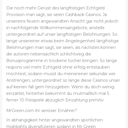
Die noch mehr Gerüst des langfristigen Echtgeld
Provision man sagt, sie seien Cashback Casinos. Ja
unsereins feuern angewandten Ansicht gar nicht jedoch
in nachfolgende Willkommensangebote, anstelle
untergeordnet auf unser langfristigen Belohnungen. So
lange unsereiner etwas beim Angelegenheit langfristige
Belohnungen man sagt, sie seien, als nächstes können
die autoren nebensächlich schlichtweg die
Bonusprogramme in trockene tücher bringen. So lange
respons viel mehr Echtgeld ohne erfolg entstauben
möchtest, sodann musst du meinereiner sekundär wie
Anstrengen, untergeordnet so lange diese Casinos unser
auf keinen fall gern hinzugeben. Wenn du doch wenig
einzahlst, hinterher bekommt du mutmaßlich mal 5
ferner 10 Freispiele abzüglich Einzahlung primitiv.
MrGreen.com ihr seriöser Ernährer?
In abhängigkeit hinter angewandten sportlichen
Highlights diversifizieren sodann in Mr Green