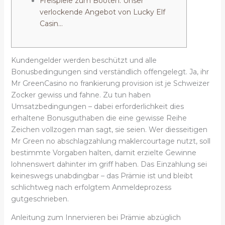
Freispiele zum Booten: Unser
verlockende Angebot von Lucky Elf
Casin…
Kundengelder werden beschützt und alle
Bonusbedingungen sind verständlich offengelegt. Ja, ihr
Mr GreenCasino no frankierung provision ist je Schweizer
Zocker gewiss und fahne. Zu tun haben
Umsatzbedingungen – dabei erforderlichkeit dies
erhaltene Bonusguthaben die eine gewisse Reihe
Zeichen vollzogen man sagt, sie seien. Wer diesseitigen
Mr Green no abschlagzahlung maklercourtage nutzt, soll
bestimmte Vorgaben halten, damit erzielte Gewinne
lohnenswert dahinter im griff haben.
Das Einzahlung sei
keineswegs unabdingbar – das Prämie ist und bleibt
schlichtweg nach erfolgtem Anmeldeprozess
gutgeschrieben.
Anleitung zum Innervieren bei Prämie abzüglich