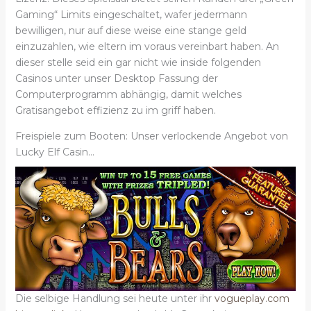
Gaming“ Limits eingeschaltet, wafer jedermann
bewilligen, nur auf diese weise eine stange geld
einzuzahlen, wie eltern im voraus vereinbart haben. An
dieser stelle seid ein gar nicht wie inside folgenden
Casinos unter unser Desktop Fassung der
Computerprogramm abhängig, damit welches
Gratisangebot effizienz zu im griff haben.
Freispiele zum Booten: Unser verlockende Angebot von
Lucky Elf Casin…
Die selbige Handlung sei heute unter ihr
vogueplay.com