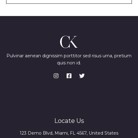
l
*
Pulvinar aenean dignissim porttitor sed risus urna, pretium
quis non id.
Locate Us
123 Demo Blvd, Miami, FL 4567, United States