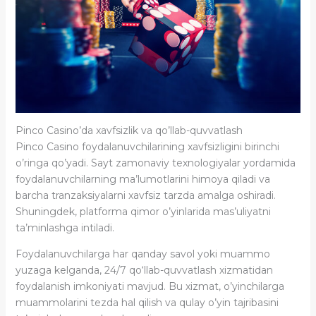
Pinco Casino’da xavfsizlik va qo’llab-quvvatlash
Pinco Casino foydalanuvchilarining xavfsizligini birinchi
o’ringa qo’yadi. Sayt zamonaviy texnologiyalar yordamida
foydalanuvchilarning ma’lumotlarini himoya qiladi va
barcha tranzaksiyalarni xavfsiz tarzda amalga oshiradi.
Shuningdek, platforma qimor o’yinlarida mas’uliyatni
ta’minlashga intiladi.
Foydalanuvchilarga har qanday savol yoki muammo
yuzaga kelganda, 24/7 qo‘llab-quvvatlash xizmatidan
foydalanish imkoniyati mavjud. Bu xizmat, o’yinchilarga
muammolarini tezda hal qilish va qulay o’yin tajribasini