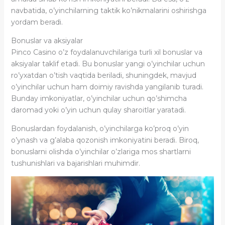
navbatida, o’yinchilarning taktik ko’nikmalarini oshirishga
yordam beradi.
Bonuslar va aksiyalar
Pinco Casino o’z foydalanuvchilariga turli xil bonuslar va
aksiyalar taklif etadi. Bu bonuslar yangi o’yinchilar uchun
ro’yxatdan o’tish vaqtida beriladi, shuningdek, mavjud
o’yinchilar uchun ham doimiy ravishda yangilanib turadi.
Bunday imkoniyatlar, o’yinchilar uchun qo’shimcha
daromad yoki o’yin uchun qulay sharoitlar yaratadi.
Bonuslardan foydalanish, o’yinchilarga ko’proq o’yin
o’ynash va g’alaba qozonish imkoniyatini beradi. Biroq,
bonuslarni olishda o’yinchilar o’zlariga mos shartlarni
tushunishlari va bajarishlari muhimdir.