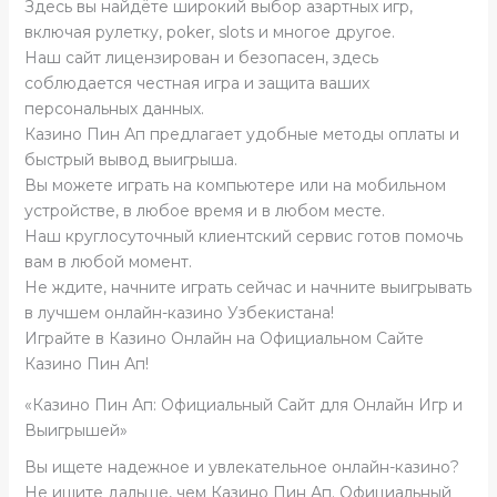
Здесь вы найдёте широкий выбор азартных игр,
включая рулетку, poker, slots и многое другое.
Наш сайт лицензирован и безопасен, здесь
соблюдается честная игра и защита ваших
персональных данных.
Казино Пин Ап предлагает удобные методы оплаты и
быстрый вывод выигрыша.
Вы можете играть на компьютере или на мобильном
устройстве, в любое время и в любом месте.
Наш круглосуточный клиентский сервис готов помочь
вам в любой момент.
Не ждите, начните играть сейчас и начните выигрывать
в лучшем онлайн-казино Узбекистана!
Играйте в Казино Онлайн на Официальном Сайте
Казино Пин Ап!
«Казино Пин Ап: Официальный Сайт для Онлайн Игр и
Выигрышей»
Вы ищете надежное и увлекательное онлайн-казино?
Не ищите дальше, чем Казино Пин Ап. Официальный