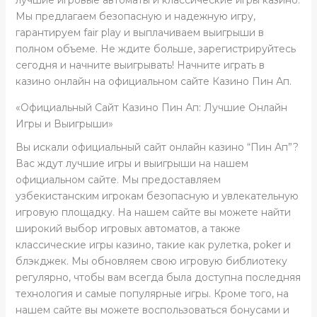
Мы предлагаем безопасную и надежную игру,
гарантируем fair play и выплачиваем выигрыши в
полном объеме. Не ждите больше, зарегистрируйтесь
сегодня и начните выигрывать! Начните играть в
казино онлайн на официальном сайте Казино Пин Ап.
«Официальный Сайт Казино Пин Ап: Лучшие Онлайн
Игры и Выигрыши»
Вы искали официальный сайт онлайн казино “Пин Ап”?
Вас ждут лучшие игры и выигрыши на нашем
официальном сайте. Мы предоставляем
узбекистанским игрокам безопасную и увлекательную
игровую площадку. На нашем сайте вы можете найти
широкий выбор игровых автоматов, а также
классические игры казино, такие как рулетка, poker и
блэкджек. Мы обновляем свою игровую библиотеку
регулярно, чтобы вам всегда была доступна последняя
технология и самые популярные игры. Кроме того, на
нашем сайте вы можете воспользоваться бонусами и