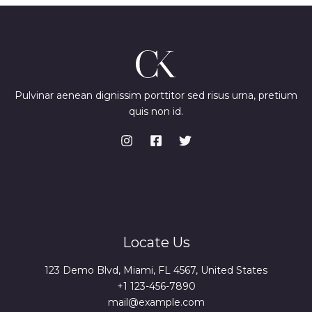
Pulvinar aenean dignissim porttitor sed risus urna, pretium
quis non id.
Locate Us
123 Demo Blvd, Miami, FL 4567, United States
+1 123-456-7890
mail@example.com