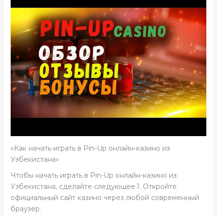
«Как начать играть в Pin-Up онлайн-казино из
Узбекистана»
Чтобы начать играть в Pin-Up онлайн-казино из
Узбекистана, сделайте следующее:1. Откройте
официальный сайт казино через любой современный
браузер.