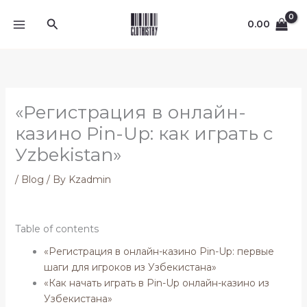
Skip
Search
to
0.00
content
«Регистрация в онлайн-
казино Pin-Up: как играть с
Уzbekistan»
/
Blog
/ By
Kzadmin
Table of contents
«Регистрация в онлайн-казино Pin-Up: первые
шаги для игроков из Узбекистана»
«Как начать играть в Pin-Up онлайн-казино из
Узбекистана»