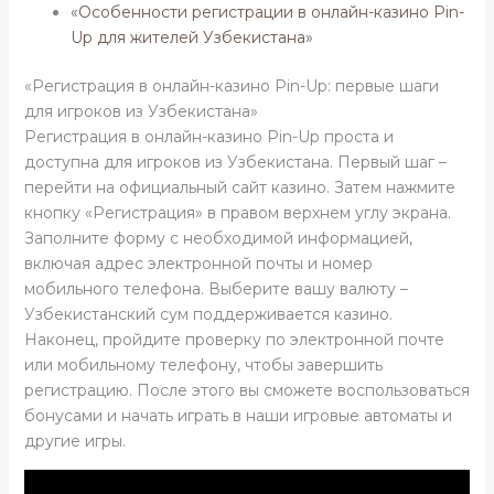
«Особенности регистрации в онлайн-казино Pin-
Up для жителей Узбекистана»
«Регистрация в онлайн-казино Pin-Up: первые шаги
для игроков из Узбекистана»
Регистрация в онлайн-казино Pin-Up проста и
доступна для игроков из Узбекистана. Первый шаг –
перейти на официальный сайт казино. Затем нажмите
кнопку «Регистрация» в правом верхнем углу экрана.
Заполните форму с необходимой информацией,
включая адрес электронной почты и номер
мобильного телефона. Выберите вашу валюту –
Узбекистанский сум поддерживается казино.
Наконец, пройдите проверку по электронной почте
или мобильному телефону, чтобы завершить
регистрацию. После этого вы сможете воспользоваться
бонусами и начать играть в наши игровые автоматы и
другие игры.